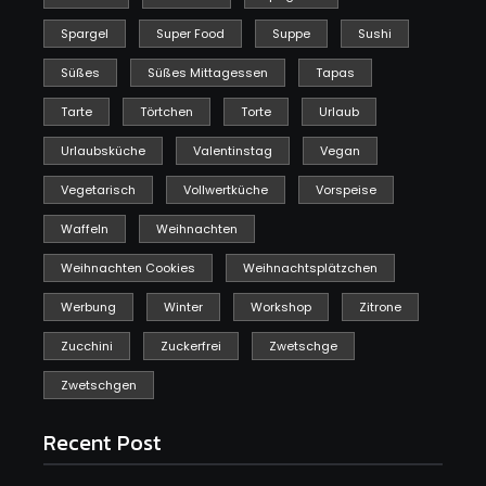
Spargel
Super Food
Suppe
Sushi
Süßes
Süßes Mittagessen
Tapas
Tarte
Törtchen
Torte
Urlaub
Urlaubsküche
Valentinstag
Vegan
Vegetarisch
Vollwertküche
Vorspeise
Waffeln
Weihnachten
Weihnachten Cookies
Weihnachtsplätzchen
Werbung
Winter
Workshop
Zitrone
Zucchini
Zuckerfrei
Zwetschge
Zwetschgen
Recent Post