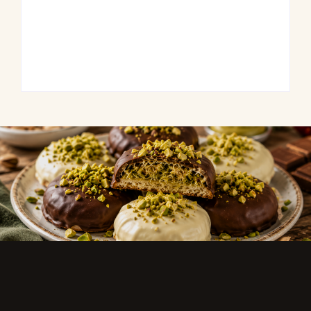
Saftige Kräuter-
Frühlingshafte
Hähnchenspieße
Spargel-Quiche mit
mit buntem
frischen Kräutern
Grillgemüse
By
Admin
By
Admin