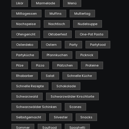
Likör
Marmelade
Menü
Mittagessen
Muffins
Muttertag
Nachspeise
Nachtisch
Nudelsuppe
Ofengericht
Oktoberfest
One-Pot Pasta
Osterdeko
Ostern
Party
Partyfood
Partyküche
Pfannkuchen
Picknick
Pilze
Pizza
Plätzchen
Proteine
Rhabarber
Salat
Schnelle Küche
Schnelle Rezepte
Schokolade
Schwarzwald
Schwarzwälder Kirschtorte
Schwarzwälder Schinken
Scones
Selbstgemacht
Silvester
Snacks
Sommer
Soulfood
Spaghetti