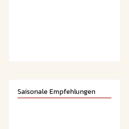
Saftiger Apfel-
Luftige
Zimt-Kuchen vom
Fasnetsküchle mit
Blech
Zucker
By
Admin
By
Admin
Saisonale Empfehlungen