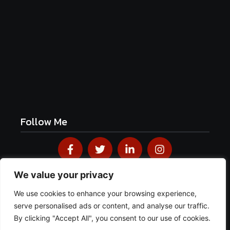
Frühlingshafte Spargel-Quiche mit frischen
Kräutern
June 19, 2026
Follow Me
We value your privacy
We use cookies to enhance your browsing experience,
© 2026
Blackforestkitchenblog
· Mit Liebe im Schwarzwald
gemacht · Alle Rechte vorbehalten.
serve personalised ads or content, and analyse our traffic.
Impressum
·
Datenschutz
·
AGB
By clicking "Accept All", you consent to our use of cookies.
Designed & Developed by
Webcrazier