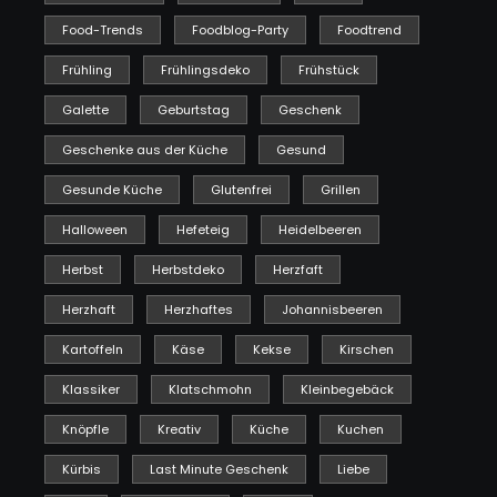
Food-Trends
Foodblog-Party
Foodtrend
Frühling
Frühlingsdeko
Frühstück
Galette
Geburtstag
Geschenk
Geschenke aus der Küche
Gesund
Gesunde Küche
Glutenfrei
Grillen
Halloween
Hefeteig
Heidelbeeren
Herbst
Herbstdeko
Herzfaft
Herzhaft
Herzhaftes
Johannisbeeren
Kartoffeln
Käse
Kekse
Kirschen
Klassiker
Klatschmohn
Kleinbegebäck
Knöpfle
Kreativ
Küche
Kuchen
Kürbis
Last Minute Geschenk
Liebe