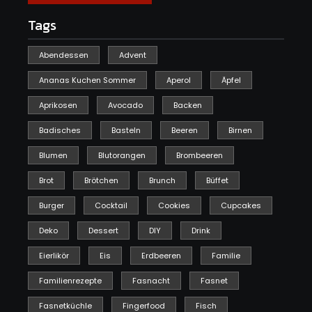
Tags
Abendessen
Advent
Ananas Kuchen Sommer
Aperol
Äpfel
Aprikosen
Avocado
Backen
Badisches
Basteln
Beeren
Birnen
Blumen
Blutorangen
Brombeeren
Brot
Brötchen
Brunch
Büffet
Burger
Cocktail
Cookies
Cupcakes
Deko
Dessert
DIY
Drink
Eierlikör
Eis
Erdbeeren
Familie
Familienrezepte
Fasnacht
Fasnet
Fasnetküchle
Fingerfood
Fisch