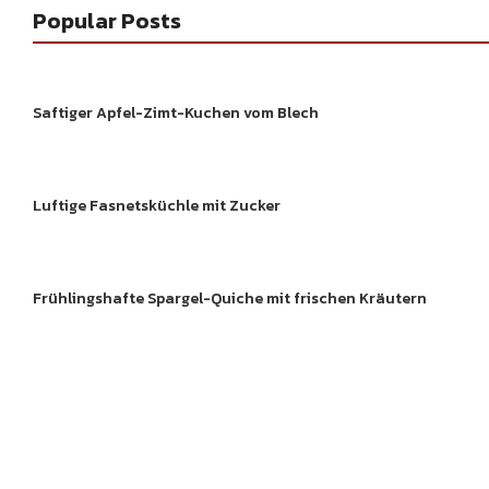
Gekochtes
Gebac
Popular Posts
ftes
Gebackenes
Gekoc
Saftiger Apfel-Zimt-Kuchen vom Blech
Gebackenes
Gebac
Luftige Fasnetsküchle mit Zucker
sche
Neue Food Trend und
Gekoc
rzwälder
Lebensmittel
te
Frühlingshafte Spargel-Quiche mit frischen Kräutern
Gebackenes
Gebac
Gebackenes
Gebac
Entdecke köstliche 