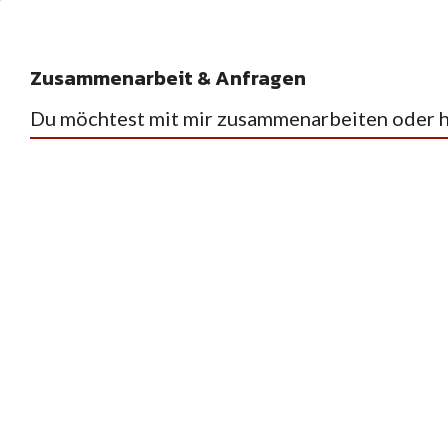
Zusammenarbeit & Anfragen
Du möchtest mit mir zusammenarbeiten oder ha
HOME
REZEPTE
,
Gebackenes
Herzhaftes
Herzha