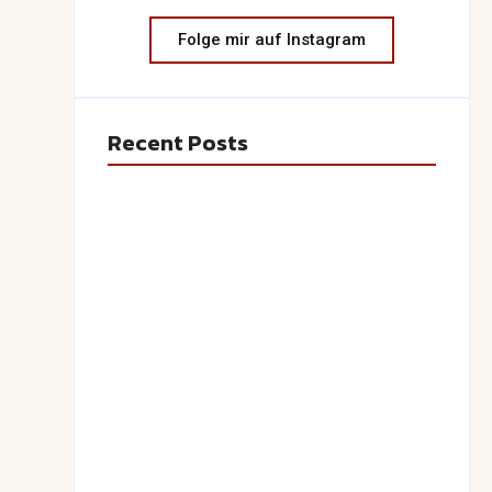
Folge mir auf Instagram
Recent Posts
Saftiger Apfel-Zimt-Kuchen vom Blech
June 19, 2026
Luftige Fasnetsküchle mit Zucker
June 19, 2026
Frühlingshafte Spargel-Quiche mit
frischen Kräutern