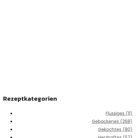
REZEPTE ENTDECKEN
Linkedin-in
Rezeptkategorien
Flüssiges
(11)
Gebackenes
(268)
Gekochtes
(80)
Herzhaftes
(57)