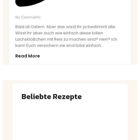
No Comments
Bald ist Ostern. Aber das wisst Ihr ja bestimmt alle.
Wisst Ihr aber auch wie einfach diese tollen
Lachsklößchen mit Reis zu machen sind? nein? ich
kann Euch versichern sie sind total einfach...
Read More
Beliebte Rezepte
Saftiger Apfel-Zimt-Kuchen vom Blech
By
Admin
Luftige Fasnetsküchle mit Zucker