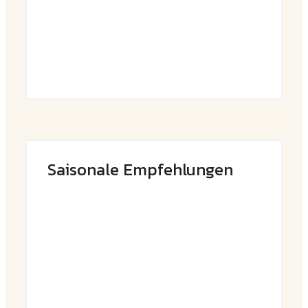
By
Admin
Saisonale Empfehlungen
Frühlingshafte Spargel-Quiche mit
frischen Kräutern
By
Admin
Saftige Kräuter-Hähnchenspieße mit
buntem Grillgemüse