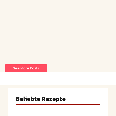
Ofenlachs mit Spinat-
Sahnesoße
March 2, 2025
-
No Comments
Ihr seid auf der Suche nach einem schnellen und
unkomplizierten Rezept für euren Feierabend? Dann
solltet ihr unbedingt mal meinen Ofenlachs mit Spinat-
Sahnesoße probieren.
Read More
See More Posts
Beliebte Rezepte