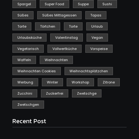
Spargel
Super Food
Suppe
Sushi
Süßes
Süßes Mittagessen
Tapas
Tarte
Törtchen
Torte
Urlaub
Urlaubsküche
Valentinstag
Vegan
Vegetarisch
Vollwertküche
Vorspeise
Waffeln
Weihnachten
Weihnachten Cookies
Weihnachtsplätzchen
Werbung
Winter
Workshop
Zitrone
Zucchini
Zuckerfrei
Zwetschge
Zwetschgen
Recent Post