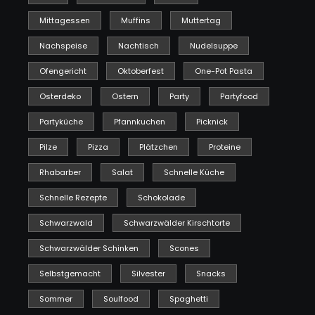
Mittagessen
Muffins
Muttertag
Nachspeise
Nachtisch
Nudelsuppe
Ofengericht
Oktoberfest
One-Pot Pasta
Osterdeko
Ostern
Party
Partyfood
Partyküche
Pfannkuchen
Picknick
Pilze
Pizza
Plätzchen
Proteine
Rhabarber
Salat
Schnelle Küche
Schnelle Rezepte
Schokolade
Schwarzwald
Schwarzwälder Kirschtorte
Schwarzwälder Schinken
Scones
Selbstgemacht
Silvester
Snacks
Sommer
Soulfood
Spaghetti