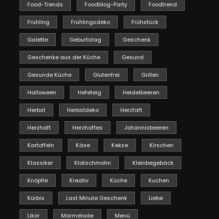
Food-Trends
Foodblog-Party
Foodtrend
Frühling
Frühlingsdeko
Frühstück
Galette
Geburtstag
Geschenk
Geschenke aus der Küche
Gesund
Gesunde Küche
Glutenfrei
Grillen
Halloween
Hefeteig
Heidelbeeren
Herbst
Herbstdeko
Herzfaft
Herzhaft
Herzhaftes
Johannisbeeren
Kartoffeln
Käse
Kekse
Kirschen
Klassiker
Klatschmohn
Kleinbegebäck
Knöpfle
Kreativ
Küche
Kuchen
Kürbis
Last Minute Geschenk
Liebe
Likör
Marmelade
Menü