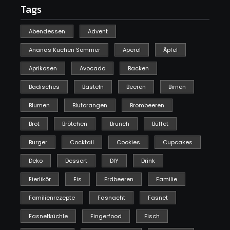
Tags
Abendessen
Advent
Ananas Kuchen Sommer
Aperol
Äpfel
Aprikosen
Avocado
Backen
Badisches
Basteln
Beeren
Birnen
Blumen
Blutorangen
Brombeeren
Brot
Brötchen
Brunch
Büffet
Burger
Cocktail
Cookies
Cupcakes
Deko
Dessert
DIY
Drink
Eierlikör
Eis
Erdbeeren
Familie
Familienrezepte
Fasnacht
Fasnet
Fasnetküchle
Fingerfood
Fisch