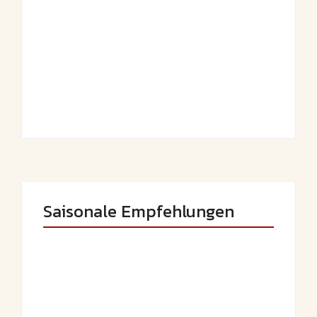
Saftiger Apfel-
Luftige
Zimt-Kuchen vom
Fasnetsküchle mit
Blech
Zucker
By
Admin
By
Admin
Saisonale Empfehlungen
Saftige Kräuter-