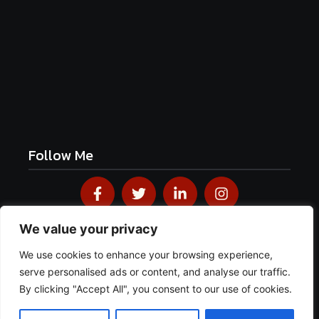
Frühlingshafte Spargel-Quiche mit frischen
Kräutern
June 19, 2026
Follow Me
We value your privacy
We use cookies to enhance your browsing experience,
© 2026
Blackforestkitchenblog
· Mit Liebe im Schwarzwald
serve personalised ads or content, and analyse our traffic.
gemacht · Alle Rechte vorbehalten.
Impressum
·
Datenschutz
·
AGB
By clicking "Accept All", you consent to our use of cookies.
Designed & Developed by
Webcrazier