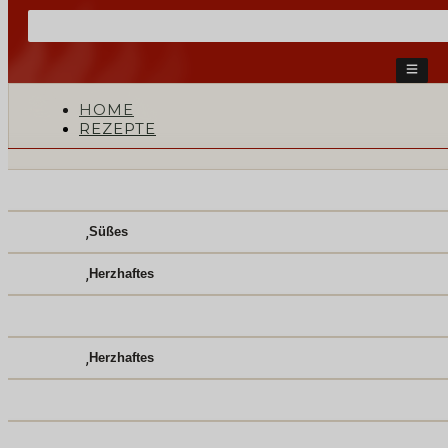
HOME
REZEPTE
,
Süßes
,
Herzhaftes
,
Herzhaftes