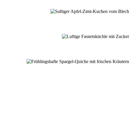
nussmomente
dere Lieblingsrezepte aus meiner Schwarzwaldküche.
E ENTDECKEN