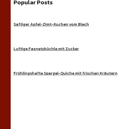
Popular Posts
Saftiger Apfel-Zimt-Kuchen vom Blech
Luftige Fasnetsküchle mit Zucker
Frühlingshafte Spargel-Quiche mit frischen Kräutern
Süße Ge
Entdecke köstliche Kuchen, Desserts und beson
REZEPT