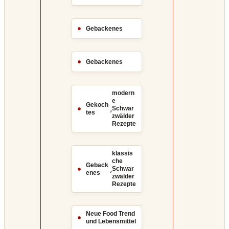
Gebackenes
Gebackenes
modern
e
Gekoch
,
Schwar
tes
zwälder
Rezepte
klassis
che
Geback
,
Schwar
enes
zwälder
Rezepte
Neue Food Trend
und Lebensmittel