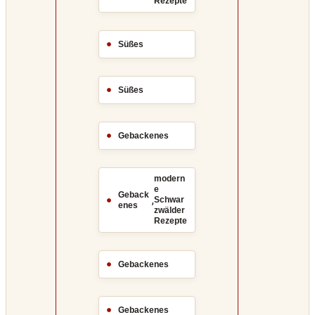
Rezepte
Süßes
Süßes
Gebackenes
modern
e
Geback
,
Schwar
enes
zwälder
Rezepte
Gebackenes
Gebackenes