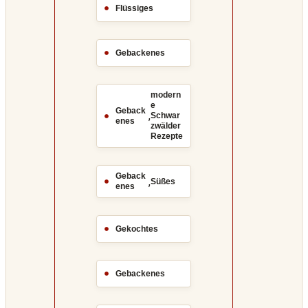
Flüssiges
Gebackenes
modern
e
Geback
,
Schwar
enes
zwälder
Rezepte
Geback
,
Süßes
enes
Gekochtes
Gebackenes