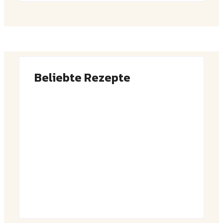
Beliebte Rezepte
Saftiger Apfel-Zimt-Kuchen vom Blech
By
Admin
Luftige Fasnetsküchle mit Zucker
By
Admin