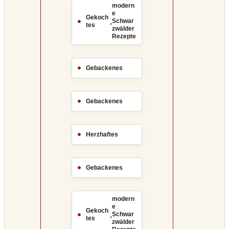
modern
e
Gekoch
,
Schwar
tes
zwälder
Rezepte
Gebackenes
Gebackenes
Herzhaftes
Gebackenes
modern
e
Gekoch
,
Schwar
tes
zwälder