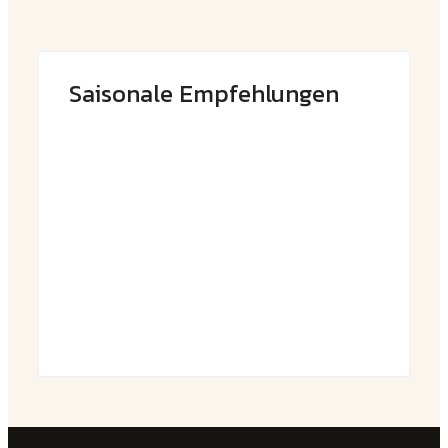
Saisonale Empfehlungen
Frühlingshafte Spargel-Quiche mit
frischen Kräutern
By
Admin
Saftige Kräuter-Hähnchenspieße mit
buntem Grillgemüse
By
Admin