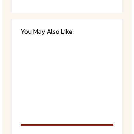
You May Also Like:
Saftiger Apfel-Zimt-Kuchen vom Blech
By
Admin
Luftige Fasnetsküchle mit Zucker
By
Admin