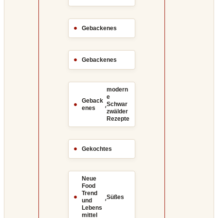
Gebackenes
Gebackenes
modern
e
Geback
,
Schwar
enes
zwälder
Rezepte
Gekochtes
Neue
Food
Trend
,
Süßes
und
Lebens
mittel