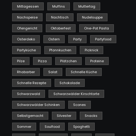
Mittagessen
Muffins
Muttertag
Nachspeise
Nachtisch
Nudelsuppe
Ofengericht
Oktoberfest
One-Pot Pasta
Osterdeko
Ostern
Party
Partyfood
Partyküche
Pfannkuchen
Picknick
Pilze
Pizza
Plätzchen
Proteine
Rhabarber
Salat
Schnelle Küche
Schnelle Rezepte
Schokolade
Schwarzwald
Schwarzwälder Kirschtorte
Schwarzwälder Schinken
Scones
Selbstgemacht
Silvester
Snacks
Sommer
Soulfood
Spaghetti