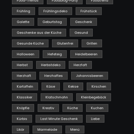
Food-Trends
Foodblog-Party
Foodtrend
Frühling
Frühlingsdeko
Frühstück
Galette
Geburtstag
Geschenk
Geschenke aus der Küche
Gesund
Gesunde Küche
Glutenfrei
Grillen
Halloween
Hefeteig
Heidelbeeren
Herbst
Herbstdeko
Herzfaft
Herzhaft
Herzhaftes
Johannisbeeren
Kartoffeln
Käse
Kekse
Kirschen
Klassiker
Klatschmohn
Kleinbegebäck
Knöpfle
Kreativ
Küche
Kuchen
Kürbis
Last Minute Geschenk
Liebe
Likör
Marmelade
Menü