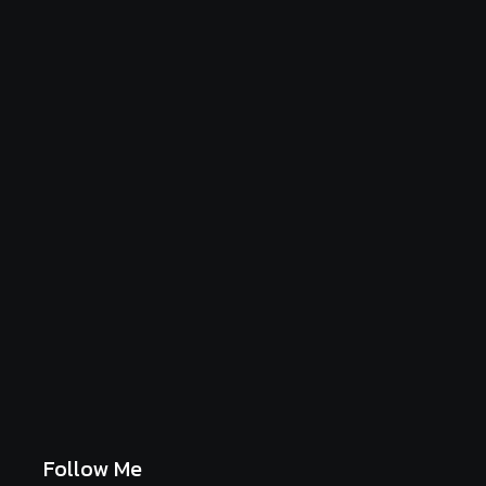
Luftige Fasnetsküchle mit Zucker
June 19, 2026
Frühlingshafte Spargel-Quiche mit frischen
Kräutern
June 19, 2026
Follow Me