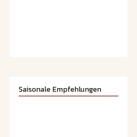
Saftiger Apfel-
Luftige
Zimt-Kuchen vom
Fasnetsküchle mit
Blech
Zucker
By
Admin
By
Admin
Saisonale Empfehlungen
Saftige Kräuter-