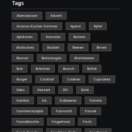
Tags
Abendessen
Advent
Ananas Kuchen Sommer
Aperol
Äpfel
Aprikosen
Avocado
Backen
Badisches
Basteln
Beeren
Birnen
Blumen
Blutorangen
Brombeeren
Brot
Brötchen
Brunch
Büffet
Burger
Cocktail
Cookies
Cupcakes
Deko
Dessert
DIY
Drink
Eierlikör
Eis
Erdbeeren
Familie
Familienrezepte
Fasnacht
Fasnet
Fasnetküchle
Fingerfood
Fisch