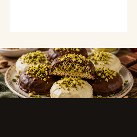
Frühlingshafte
Hähnchenspieße
Spargel-Quiche mit
mit buntem
frischen Kräutern
Grillgemüse
By
Admin
By
Admin