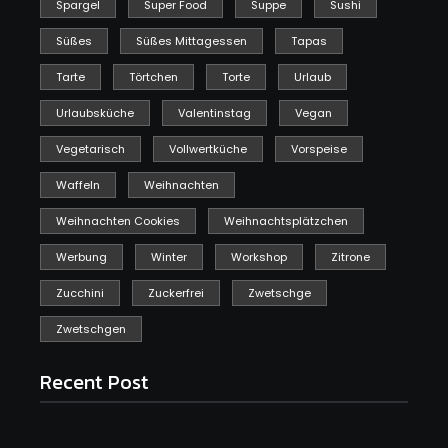
Spargel
Super Food
Suppe
Sushi
Süßes
Süßes Mittagessen
Tapas
Tarte
Törtchen
Torte
Urlaub
Urlaubsküche
Valentinstag
Vegan
Vegetarisch
Vollwertküche
Vorspeise
Waffeln
Weihnachten
Weihnachten Cookies
Weihnachtsplätzchen
Werbung
Winter
Workshop
Zitrone
Zucchini
Zuckerfrei
Zwetschge
Zwetschgen
Recent Post