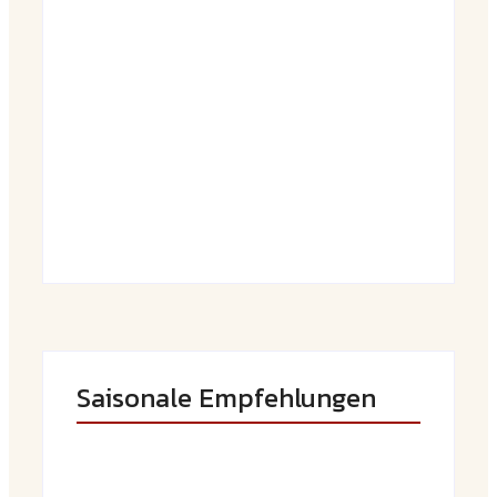
Saftiger Apfel-Zimt-Kuchen vom Blech
By
Admin
Luftige Fasnetsküchle mit Zucker
By
Admin
Saisonale Empfehlungen
Frühlingshafte Spargel-Quiche mit
frischen Kräutern