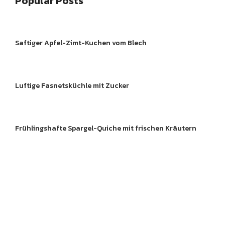
Popular Posts
ftes
Gebackenes
Gekoc
Saftiger Apfel-Zimt-Kuchen vom Blech
Gebackenes
Gebac
Luftige Fasnetsküchle mit Zucker
sche
Neue Food Trend und
Gekoc
rzwälder
Lebensmittel
te
Frühlingshafte Spargel-Quiche mit frischen Kräutern
Gebackenes
Gebac
Gebackenes
Gebac
Entdecke köstliche 
Gebackenes
Gekoc