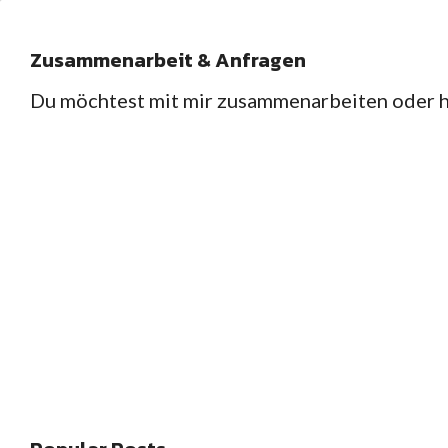
Zusammenarbeit & Anfragen
Du möchtest mit mir zusammenarbeiten oder ha
HOME
REZEPTE
,
Gebackenes
Herzhaftes
Herzha
Gekochtes
Gebac