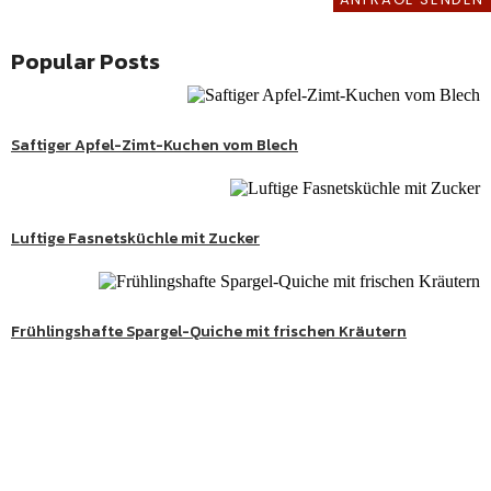
REZEPTE
Popular Posts
kenes
,
kenes
Süßes
Saftiger Apfel-Zimt-Kuchen vom Blech
,
kenes
Herzhaftes
aftes
Luftige Fasnetsküchle mit Zucker
,
kenes
Herzhaftes
ges
Frühlingshafte Spargel-Quiche mit frischen Kräutern
htes
kenes
Süße Genussmomente
aftes
Entdecke köstliche Kuchen, Desserts und besondere
,
kenes
Herzhaftes
Lieblingsrezepte aus meiner Schwarzwaldküche.