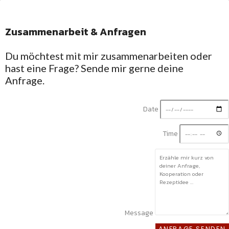
Zusammenarbeit & Anfragen
Facebook-
Twitter
Linkedin-
Instagram
f
in
Du möchtest mit mir zusammenarbeiten oder
Willkommen in Silkes
hast eine Frage? Sende mir gerne deine
Küche
Rezepte mit
Anfrage.
Schwarzwald-Gefühl
Regional, saisonal
Date
und unkompliziert
Mit Liebe gekocht
Time
und fotografiert
Message
HOME
ANFRAGE SENDEN