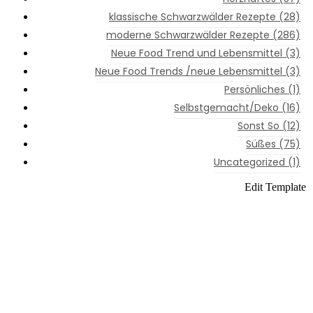
ne Schwarzwälder Rezepte
klassische Schwarzwälder Rezepte
(28)
moderne Schwarzwälder Rezepte
(286)
aftes
Neue Food Trend und Lebensmittel
(3)
kenes
Neue Food Trends /neue Lebensmittel
(3)
Persönliches
(1)
kenes
Selbstgemacht/Deko
(16)
kenes
Sonst So
(12)
Süßes
(75)
ges
Uncategorized
(1)
kenes
Edit Template
moderne
,
kenes
Schwarzwälder
Rezepte
,
kenes
Süßes
htes
kenes