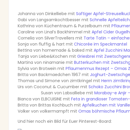
Johanna von Dinkelliebe mit
Saftiger Apfel-Streuselku
Gabi von Langsamkochtbesser mit
Schnelle Apfelteilc
Kathrina von Küchentraum & Purzelbaum mit
Pflaumen
Caroline von Linal’s Backhimmel mit
Apfel Cider Gugel
Cornelia von SilverTravellers mit
Tarte Tatin – einfache
Sonja von fluffig & hart mit
Chicorée im Speckmantel
Bettina von homemade & baked mit
Apfel Zucchini M
Tanja von Liebe&Kochen mit
Griesbrei mit Zwetschge
Martina von ninamanie mit
Butterkuchen mit Zwetsch
Sylvia von Brotwein mit
Pflaumenmus Rezept – Omas 
Britta von Backmaedchen 1967 mit
Joghurt-Zwetschg
Thomas und Simone von zimtkringel mit
Herrn zimtkr
Urs von Coconut & Cucumber mit
Schoko Zucchini Bro
Susan von Labsalliebe mit
Bianca von ELBCUISINE mit
Feta in grandioser Tomaten
Britta von Brittas Kochbuch mit
Apfelkuchen mit Vanill
Volker von volkermampft mit
Omas böhmische Pflaume
Und hier noch ein Bild für Euer Pinterest-Board: