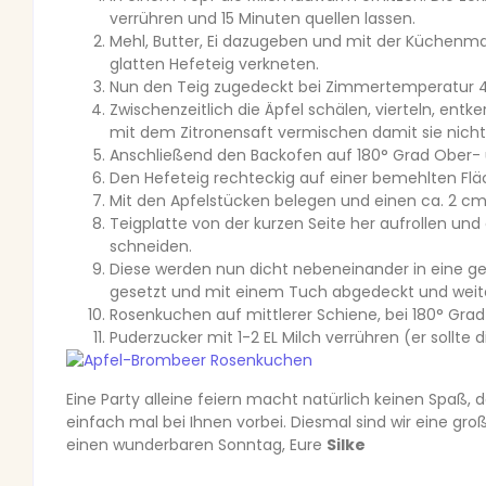
verrühren und 15 Minuten quellen lassen.
Mehl, Butter, Ei dazugeben und mit der Küchen
glatten Hefeteig verkneten.
Nun den Teig zugedeckt bei Zimmertemperatur 4
Zwischenzeitlich die Äpfel schälen, vierteln, ent
mit dem Zitronensaft vermischen damit sie nich
Anschließend den Backofen auf 180° Grad Ober- u
Den Hefeteig rechteckig auf einer bemehlten Fl
Mit den Apfelstücken belegen und einen ca. 2 cm 
Teigplatte von der kurzen Seite her aufrollen und
schneiden.
Diese werden nun dicht nebeneinander in eine ge
gesetzt und mit einem Tuch abgedeckt und weite
Rosenkuchen auf mittlerer Schiene, bei 180° Gra
Puderzucker mit 1-2 EL Milch verrühren (er sollte 
Eine Party alleine feiern macht natürlich keinen Spaß, 
einfach mal bei Ihnen vorbei. Diesmal sind wir eine groß
einen wunderbaren Sonntag, Eure
Silke