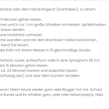
maschine oder dem Handrührgerät (Knethaken), zu einem
5 Minuten gehen lassen.
kernen und in ca. 1 cm große Scheiben schneiden. Apfelscheiben
t braun werden.
nd Unterhitze vorheizen.
äche ausrollen und mit dem Brombeer-Gelee bestreichen.
Rand frei lassen.
 die Rolle mit einem Messer in 10 gleichmäßige Stücke
fettete, runde, Auflaufform oder in eine Springform 26 cm
re 15 Minuten gehen lassen.
d ca. 40 Minuten backen und auskühlen lassen.
dickflüssig sein) und über dem Kuchen verteilen.
darum feiern heute wieder ganz viele Blogger mit mir. Schaut
e Runde und Ihr erhaltet ganz, viele tolle Herbstrezepte. Habt