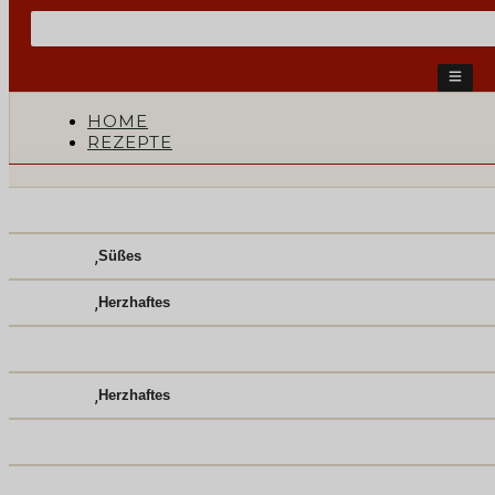
HOME
REZEPTE
,
Süßes
,
Herzhaftes
,
Herzhaftes