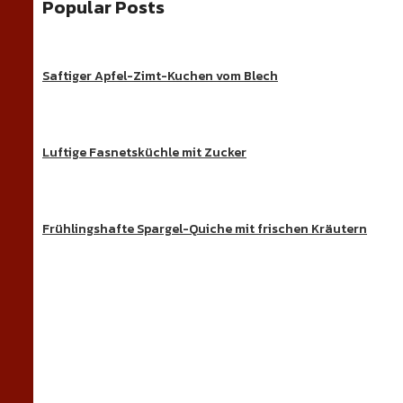
Popular Posts
Saftiger Apfel-Zimt-Kuchen vom Blech
Luftige Fasnetsküchle mit Zucker
Frühlingshafte Spargel-Quiche mit frischen Kräutern
Süße Ge
Entdecke köstliche Kuchen, Desserts und beson
REZEPT