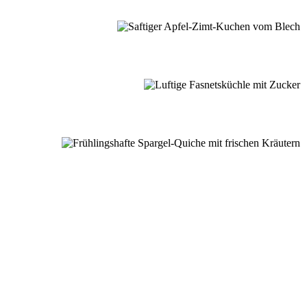
nussmomente
dere Lieblingsrezepte aus meiner Schwarzwaldküche.
E ENTDECKEN