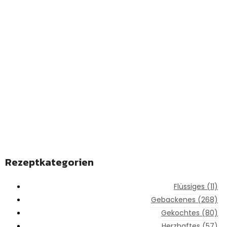
REZEPTE ENTDECKEN
Linkedin-in
Rezeptkategorien
Flüssiges
(11)
Gebackenes
(268)
Gekochtes
(80)
Herzhaftes
(57)