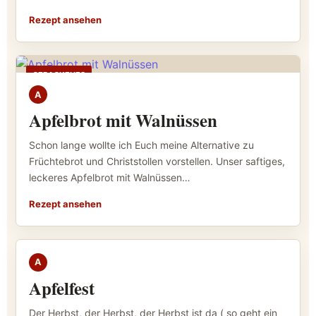
Rezept ansehen
GEBACKENES
A
Apfelbrot mit Walnüssen
Schon lange wollte ich Euch meine Alternative zu
Früchtebrot und Christstollen vorstellen. Unser saftiges,
leckeres Apfelbrot mit Walnüssen…
Rezept ansehen
GEBACKENES
A
Apfelfest
Der Herbst, der Herbst, der Herbst ist da ( so geht ein