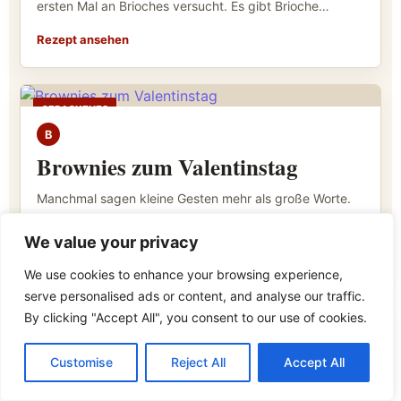
ersten Mal an Brioches versucht. Es gibt Brioche…
Rezept ansehen
GEBACKENES
B
Brownies zum Valentinstag
Manchmal sagen kleine Gesten mehr als große Worte.
Für Euch und für alle die Euch am Herzen liegen…
We value your privacy
Rezept ansehen
We use cookies to enhance your browsing experience,
serve personalised ads or content, and analyse our traffic.
By clicking "Accept All", you consent to our use of cookies.
GEBACKENES
B
Customise
Reject All
Accept All
Bruschetta Kranz