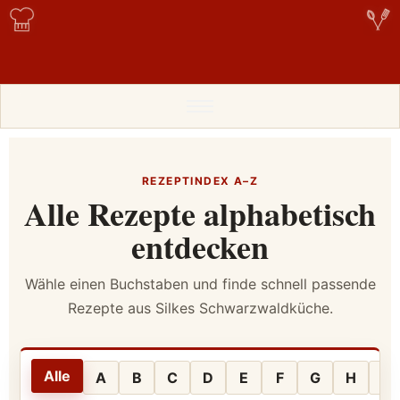
REZEPTINDEX A–Z
Alle Rezepte alphabetisch
entdecken
Wähle einen Buchstaben und finde schnell passende
Rezepte aus Silkes Schwarzwaldküche.
Alle
A
B
C
D
E
F
G
H
I