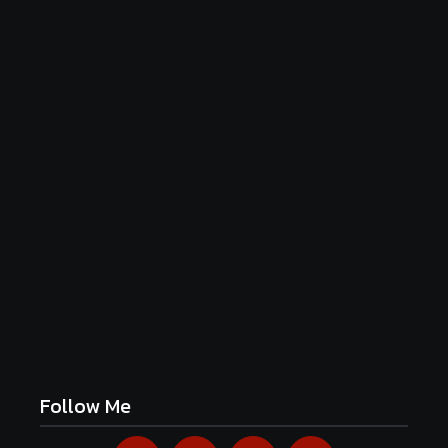
Luftige Fasnetsküchle mit Zucker
June 19, 2026
Frühlingshafte Spargel-Quiche mit frischen
Kräutern
June 19, 2026
Follow Me