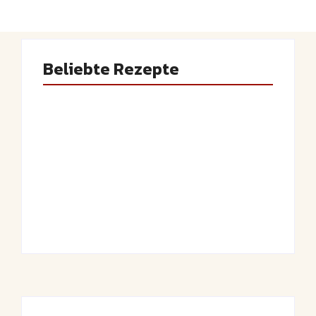
Beliebte Rezepte
Saftiger Apfel-
Luftige
Zimt-Kuchen vom
Fasnetsküchle mit
Blech
Zucker
By
Admin
By
Admin