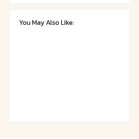
You May Also Like:
Saftiger Apfel-
Luftige
Zimt-Kuchen vom
Fasnetsküchle mit
Blech
Zucker
By
Admin
By
Admin