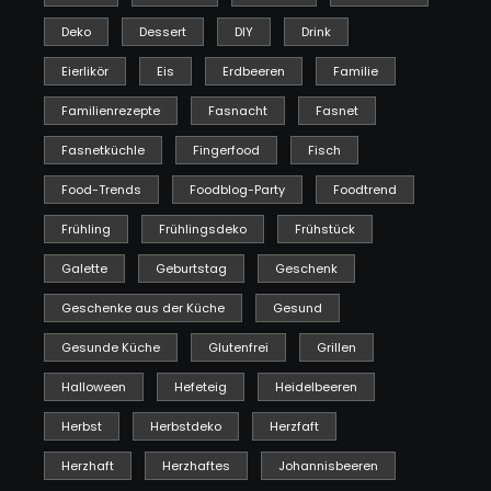
Deko
Dessert
DIY
Drink
Eierlikör
Eis
Erdbeeren
Familie
Familienrezepte
Fasnacht
Fasnet
Fasnetküchle
Fingerfood
Fisch
Food-Trends
Foodblog-Party
Foodtrend
Frühling
Frühlingsdeko
Frühstück
Galette
Geburtstag
Geschenk
Geschenke aus der Küche
Gesund
Gesunde Küche
Glutenfrei
Grillen
Halloween
Hefeteig
Heidelbeeren
Herbst
Herbstdeko
Herzfaft
Herzhaft
Herzhaftes
Johannisbeeren