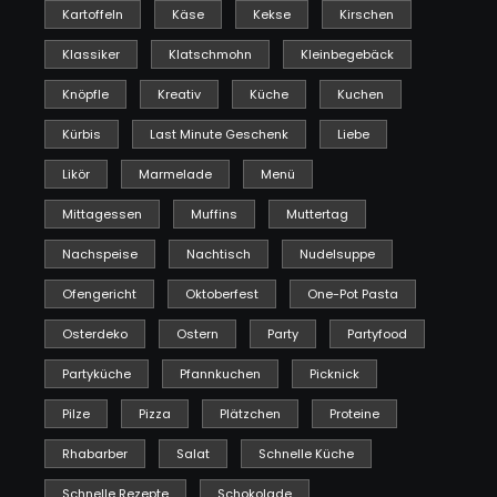
Kartoffeln
Käse
Kekse
Kirschen
Klassiker
Klatschmohn
Kleinbegebäck
Knöpfle
Kreativ
Küche
Kuchen
Kürbis
Last Minute Geschenk
Liebe
Likör
Marmelade
Menü
Mittagessen
Muffins
Muttertag
Nachspeise
Nachtisch
Nudelsuppe
Ofengericht
Oktoberfest
One-Pot Pasta
Osterdeko
Ostern
Party
Partyfood
Partyküche
Pfannkuchen
Picknick
Pilze
Pizza
Plätzchen
Proteine
Rhabarber
Salat
Schnelle Küche
Schnelle Rezepte
Schokolade