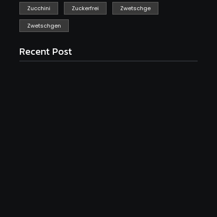
Zucchini
Zuckerfrei
Zwetschge
Zwetschgen
Recent Post
Saftiger Apfel-Zimt-Kuchen vom Blech
June 19, 2026