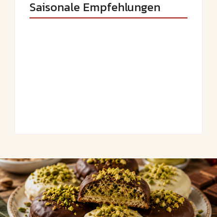
Saisonale Empfehlungen
Saftige Kräuter-
Frühlingshafte
Hähnchenspieße
Spargel-Quiche mit
mit buntem
frischen Kräutern
Grillgemüse
By
Admin
By
Admin