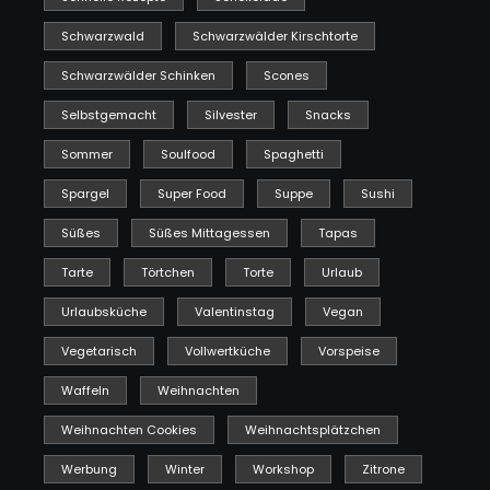
Schwarzwald
Schwarzwälder Kirschtorte
Schwarzwälder Schinken
Scones
Selbstgemacht
Silvester
Snacks
Sommer
Soulfood
Spaghetti
Spargel
Super Food
Suppe
Sushi
Süßes
Süßes Mittagessen
Tapas
Tarte
Törtchen
Torte
Urlaub
Urlaubsküche
Valentinstag
Vegan
Vegetarisch
Vollwertküche
Vorspeise
Waffeln
Weihnachten
Weihnachten Cookies
Weihnachtsplätzchen
Werbung
Winter
Workshop
Zitrone