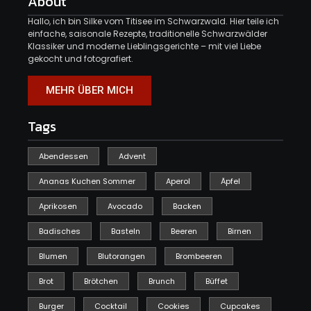
About
Hallo, ich bin Silke vom Titisee im Schwarzwald. Hier teile ich
einfache, saisonale Rezepte, traditionelle Schwarzwälder
Klassiker und moderne Lieblingsgerichte – mit viel Liebe
gekocht und fotografiert.
MEHR ÜBER MICH
Tags
Abendessen
Advent
Ananas Kuchen Sommer
Aperol
Äpfel
Aprikosen
Avocado
Backen
Badisches
Basteln
Beeren
Birnen
Blumen
Blutorangen
Brombeeren
Brot
Brötchen
Brunch
Büffet
Burger
Cocktail
Cookies
Cupcakes