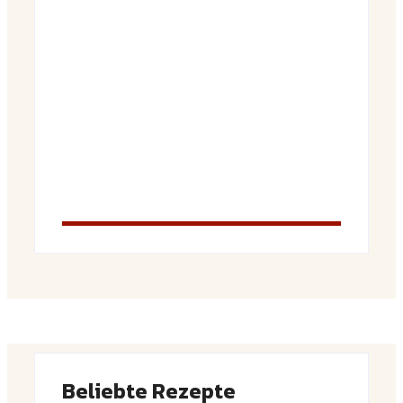
Saftiger Apfel-Zimt-Kuchen vom Blech
By
Admin
Luftige Fasnetsküchle mit Zucker
By
Admin
Beliebte Rezepte