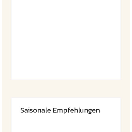
Saftiger Apfel-Zimt-Kuchen vom Blech
By
Admin
Luftige Fasnetsküchle mit Zucker
By
Admin
Saisonale Empfehlungen
Frühlingshafte Spargel-Quiche mit