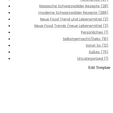
ne Schwarzwälder Rezepte
klassische Schwarzwälder Rezepte
(28)
moderne Schwarzwälder Rezepte
(286)
aftes
Neue Food Trend und Lebensmittel
(3)
kenes
Neue Food Trends /neue Lebensmittel
(3)
Persönliches
(1)
kenes
Selbstgemacht/Deko
(16)
kenes
Sonst So
(12)
Süßes
(75)
ges
Uncategorized
(1)
kenes
Edit Template
moderne
,
kenes
Schwarzwälder
Rezepte
,
kenes
Süßes
htes
kenes