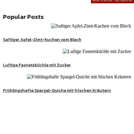
REZEPTE
Popular Posts
kenes
,
kenes
Süßes
Saftiger Apfel-Zimt-Kuchen vom Blech
,
kenes
Herzhaftes
aftes
Luftige Fasnetsküchle mit Zucker
,
kenes
Herzhaftes
ges
Frühlingshafte Spargel-Quiche mit frischen Kräutern
htes
kenes
Süße Genussmomente
aftes
Entdecke köstliche Kuchen, Desserts und besondere
,
kenes
Herzhaftes
Lieblingsrezepte aus meiner Schwarzwaldküche.