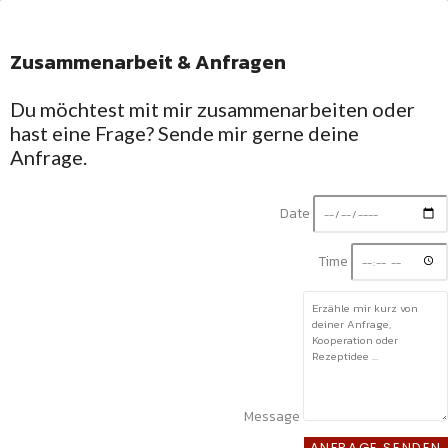
Zusammenarbeit & Anfragen
Facebook-
Twitter
Linkedin-
Instagram
f
in
Du möchtest mit mir zusammenarbeiten oder
Willkommen in Silkes
hast eine Frage? Sende mir gerne deine
Küche
Rezepte mit
Anfrage.
Schwarzwald-Gefühl
Regional, saisonal
Date
und unkompliziert
Mit Liebe gekocht
Time
und fotografiert
Message
HOME
ANFRAGE SENDEN