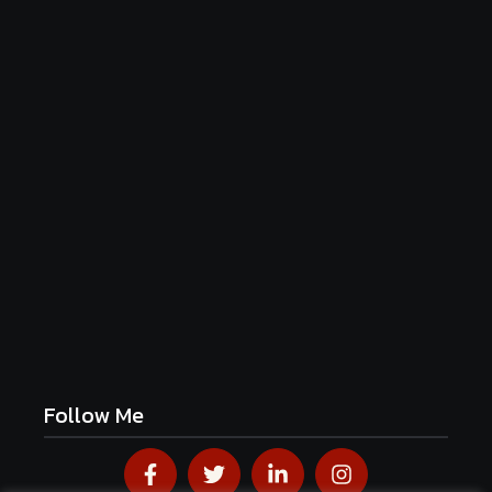
Luftige Fasnetsküchle mit Zucker
June 19, 2026
Frühlingshafte Spargel-Quiche mit frischen
Kräutern
June 19, 2026
Follow Me