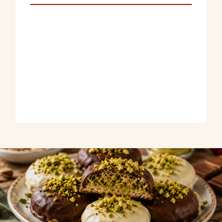
Saftige Kräuter-
Frühlingshafte
Hähnchenspieße
Spargel-Quiche mit
mit buntem
frischen Kräutern
Grillgemüse
By
Admin
By
Admin