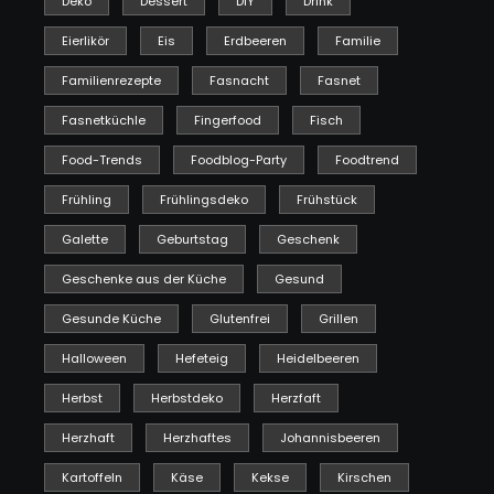
Deko
Dessert
DIY
Drink
Eierlikör
Eis
Erdbeeren
Familie
Familienrezepte
Fasnacht
Fasnet
Fasnetküchle
Fingerfood
Fisch
Food-Trends
Foodblog-Party
Foodtrend
Frühling
Frühlingsdeko
Frühstück
Galette
Geburtstag
Geschenk
Geschenke aus der Küche
Gesund
Gesunde Küche
Glutenfrei
Grillen
Halloween
Hefeteig
Heidelbeeren
Herbst
Herbstdeko
Herzfaft
Herzhaft
Herzhaftes
Johannisbeeren
Kartoffeln
Käse
Kekse
Kirschen