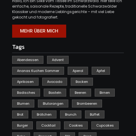
Hallo, ich bin Silke vom Titisee im Schwarzwald. Hier teile ich
einfache, saisonale Rezepte, traditionelle Schwarzwälder
Klassiker und moderne Lieblingsgerichte – mit viel Liebe
gekocht und fotografiert.
MEHR ÜBER MICH
Tags
Abendessen
Advent
Ananas Kuchen Sommer
Aperol
Äpfel
Aprikosen
Avocado
Backen
Badisches
Basteln
Beeren
Birnen
Blumen
Blutorangen
Brombeeren
Brot
Brötchen
Brunch
Büffet
Burger
Cocktail
Cookies
Cupcakes