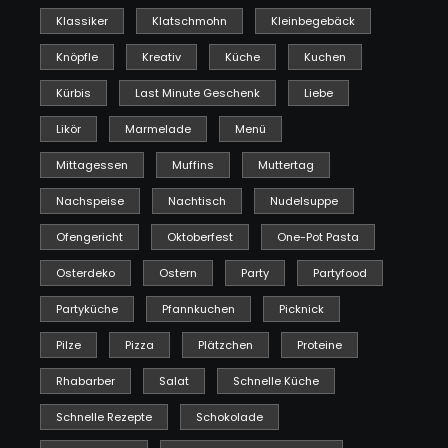
Klassiker
Klatschmohn
Kleinbegebäck
Knöpfle
Kreativ
Küche
Kuchen
Kürbis
Last Minute Geschenk
Liebe
Likör
Marmelade
Menü
Mittagessen
Muffins
Muttertag
Nachspeise
Nachtisch
Nudelsuppe
Ofengericht
Oktoberfest
One-Pot Pasta
Osterdeko
Ostern
Party
Partyfood
Partyküche
Pfannkuchen
Picknick
Pilze
Pizza
Plätzchen
Proteine
Rhabarber
Salat
Schnelle Küche
Schnelle Rezepte
Schokolade