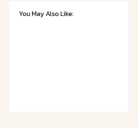
You May Also Like:
Saftiger Apfel-
Luftige
Zimt-Kuchen vom
Fasnetsküchle mit
Blech
Zucker
By
Admin
By
Admin