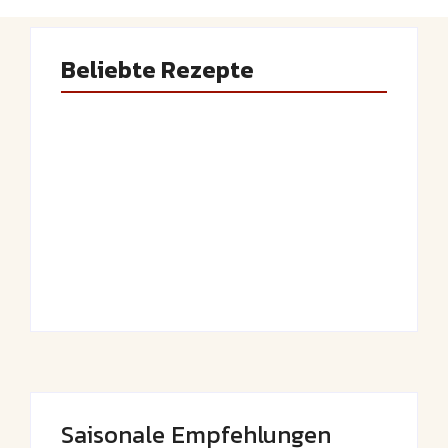
Beliebte Rezepte
Saftiger Apfel-
Luftige
Zimt-Kuchen vom
Fasnetsküchle mit
Blech
Zucker
By
Admin
By
Admin
Saisonale Empfehlungen