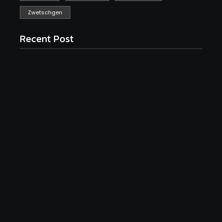
Zwetschgen
Recent Post
Saftiger Apfel-Zimt-Kuchen vom Blech
June 19, 2026