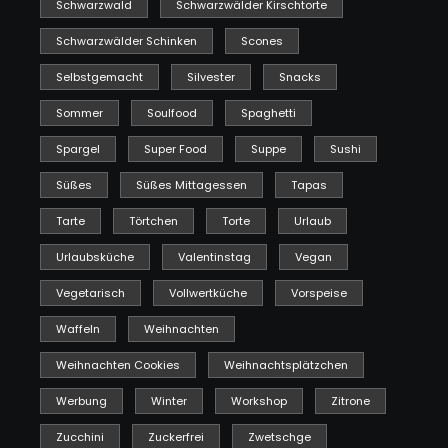
Schwarzwald
Schwarzwälder Kirschtorte
Schwarzwälder Schinken
Scones
Selbstgemacht
Silvester
Snacks
Sommer
Soulfood
Spaghetti
Spargel
Super Food
Suppe
Sushi
Süßes
Süßes Mittagessen
Tapas
Tarte
Törtchen
Torte
Urlaub
Urlaubsküche
Valentinstag
Vegan
Vegetarisch
Vollwertküche
Vorspeise
Waffeln
Weihnachten
Weihnachten Cookies
Weihnachtsplätzchen
Werbung
Winter
Workshop
Zitrone
Zucchini
Zuckerfrei
Zwetschge