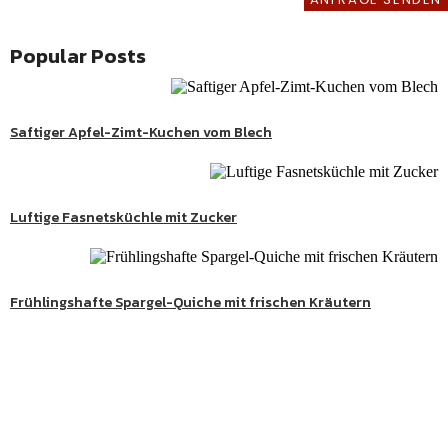
REZEPTE
Popular Posts
kenes
,
kenes
Süßes
Saftiger Apfel-Zimt-Kuchen vom Blech
,
kenes
Herzhaftes
aftes
Luftige Fasnetsküchle mit Zucker
,
kenes
Herzhaftes
ges
Frühlingshafte Spargel-Quiche mit frischen Kräutern
htes
kenes
Süße Genussmomente
aftes
Entdecke köstliche Kuchen, Desserts und besondere
,
kenes
Herzhaftes
Lieblingsrezepte aus meiner Schwarzwaldküche.