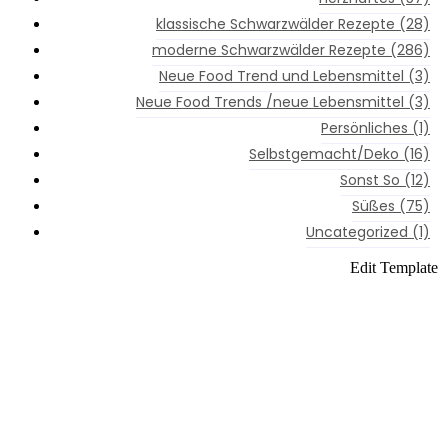
ne Schwarzwälder Rezepte
klassische Schwarzwälder Rezepte
(28)
moderne Schwarzwälder Rezepte
(286)
aftes
Neue Food Trend und Lebensmittel
(3)
kenes
Neue Food Trends /neue Lebensmittel
(3)
Persönliches
(1)
kenes
Selbstgemacht/Deko
(16)
kenes
Sonst So
(12)
Süßes
(75)
ges
Uncategorized
(1)
kenes
Edit Template
moderne
,
kenes
Schwarzwälder
Rezepte
,
kenes
Süßes
htes
kenes