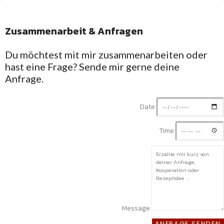
Zusammenarbeit & Anfragen
Facebook-
Twitter
Linkedin-
Instagram
f
in
Du möchtest mit mir zusammenarbeiten oder
Willkommen in Silkes
hast eine Frage? Sende mir gerne deine
Küche
Rezepte mit
Anfrage.
Schwarzwald-Gefühl
Regional, saisonal
Date
und unkompliziert
Mit Liebe gekocht
Time
und fotografiert
Message
HOME
ANFRAGE SENDEN