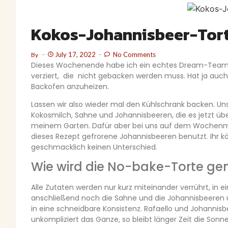
Kokos-Johannisbeer-Tor
July 17, 2022
No Comments
By
Dieses Wochenende habe ich ein echtes Dream-Team fü
verziert, die nicht gebacken werden muss. Hat ja auc
Backofen anzuheizen.
Lassen wir also wieder mal den Kühlschrank backen. 
Kokosmilch, Sahne und Johannisbeeren, die es jetzt übera
meinem Garten. Dafür aber bei uns auf dem Wochenmar
dieses Rezept gefrorene Johannisbeeren benutzt. Ihr 
geschmacklich keinen Unterschied.
Wie wird die No-bake-Torte g
Alle Zutaten werden nur kurz miteinander verrührt, in 
anschließend noch die Sahne und die Johannisbeeren u
in eine schneidbare Konsistenz. Rafaello und Johannisbe
unkompliziert das Ganze, so bleibt länger Zeit die Sonn