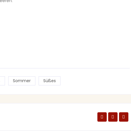
beeren:
n
Sommer
Süßes