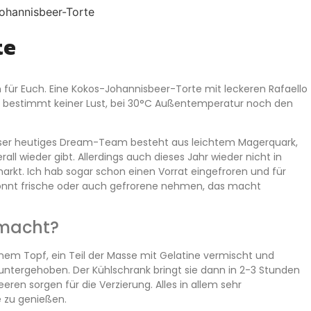
te
r Euch. Eine Kokos-Johannisbeer-Torte mit leckeren Rafaello
h bestimmt keiner Lust, bei 30°C Außentemperatur noch den
Unser heutiges Dream-Team besteht aus leichtem Magerquark,
ll wieder gibt. Allerdings auch dieses Jahr wieder nicht in
kt. Ich hab sogar schon einen Vorrat eingefroren und für
könnt frische oder auch gefrorene nehmen, das macht
emacht?
einem Topf, ein Teil der Masse mit Gelatine vermischt und
ntergehoben. Der Kühlschrank bringt sie dann in 2-3 Stunden
eren sorgen für die Verzierung. Alles in allem sehr
e zu genießen.