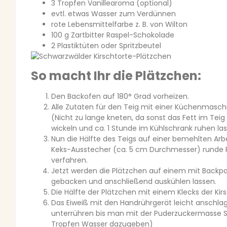
3 Tropfen Vanillearoma (optional)
evtl. etwas Wasser zum Verdünnen
rote Lebensmittelfarbe z. B. von Wilton
100 g Zartbitter Raspel-Schokolade
2 Plastiktüten oder Spritzbeutel
So macht Ihr die Plätzchen:
Den Backofen auf 180° Grad vorheizen.
Alle Zutaten für den Teig mit einer Küchenmas
(Nicht zu lange kneten, da sonst das Fett im Teig 
wickeln und ca. 1 Stunde im Kühlschrank ruhen las
Nun die Hälfte des Teigs auf einer bemehlten Ar
Keks-Ausstecher (ca. 5 cm Durchmesser) runde P
verfahren.
Jetzt werden die Plätzchen auf einem mit Backpa
gebacken und anschließend auskühlen lassen.
Die Hälfte der Plätzchen mit einem Klecks der K
Das Eiweiß mit den Handrührgerät leicht anschla
unterrühren bis man mit der Puderzuckermasse Spi
Tropfen Wasser dazugeben)