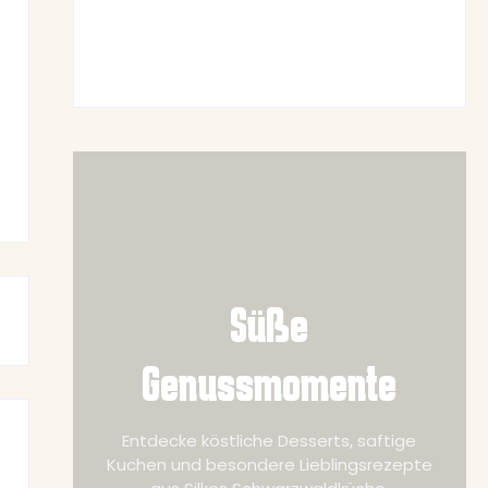
Frühlingshafte Spargel-Quiche mit
frischen Kräutern
June 19, 2026
Süße
Genussmomente
Entdecke köstliche Desserts, saftige
Kuchen und besondere Lieblingsrezepte