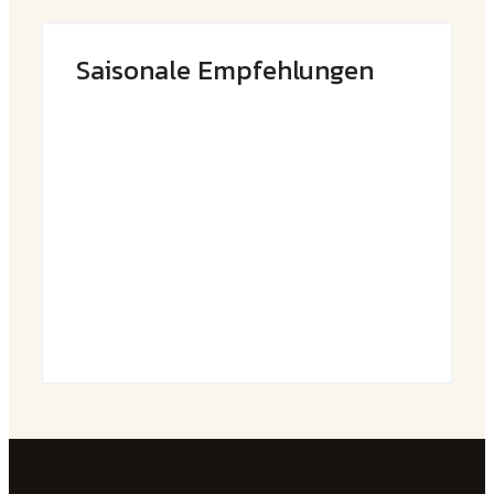
Saisonale Empfehlungen
Frühlingshafte Spargel-Quiche mit
frischen Kräutern
By
Admin
Saftige Kräuter-Hähnchenspieße mit
buntem Grillgemüse
By
Admin