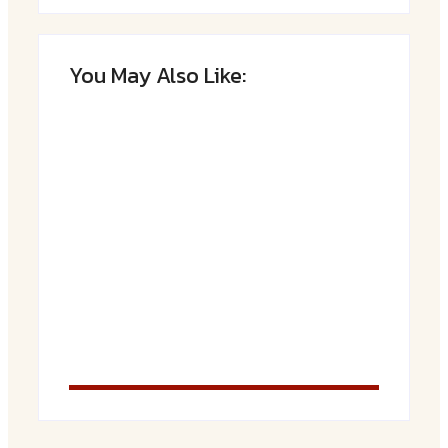
You May Also Like:
Saftiger Apfel-Zimt-Kuchen vom Blech
By
Admin
Luftige Fasnetsküchle mit Zucker
By
Admin