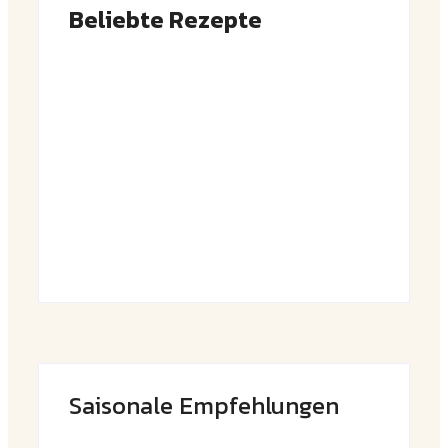
Beliebte Rezepte
Saftiger Apfel-Zimt-Kuchen vom Blech
By
Admin
Luftige Fasnetsküchle mit Zucker
By
Admin
Saisonale Empfehlungen