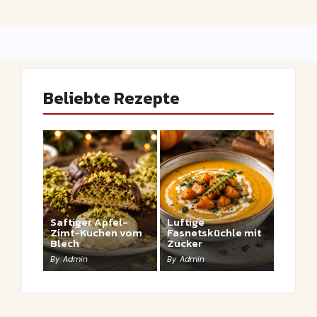
Beliebte Rezepte
Saftiger Apfel-
Luftige
Zimt-Kuchen vom
Fasnetsküchle mit
Blech
Zucker
By
Admin
By
Admin