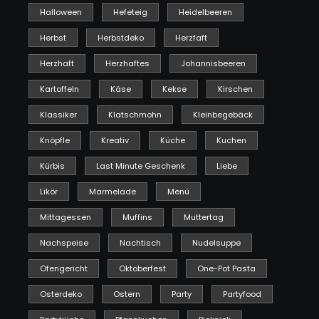
Halloween
Hefeteig
Heidelbeeren
Herbst
Herbstdeko
Herzfaft
Herzhaft
Herzhaftes
Johannisbeeren
Kartoffeln
Käse
Kekse
Kirschen
Klassiker
Klatschmohn
Kleinbegebäck
Knöpfle
Kreativ
Küche
Kuchen
Kürbis
Last Minute Geschenk
Liebe
Likör
Marmelade
Menü
Mittagessen
Muffins
Muttertag
Nachspeise
Nachtisch
Nudelsuppe
Ofengericht
Oktoberfest
One-Pot Pasta
Osterdeko
Ostern
Party
Partyfood