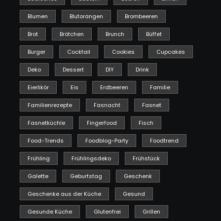
Blumen
Blutorangen
Brombeeren
Brot
Brötchen
Brunch
Büffet
Burger
Cocktail
Cookies
Cupcakes
Deko
Dessert
DIY
Drink
Eierlikör
Eis
Erdbeeren
Familie
Familienrezepte
Fasnacht
Fasnet
Fasnetküchle
Fingerfood
Fisch
Food-Trends
Foodblog-Party
Foodtrend
Frühling
Frühlingsdeko
Frühstück
Galette
Geburtstag
Geschenk
Geschenke aus der Küche
Gesund
Gesunde Küche
Glutenfrei
Grillen