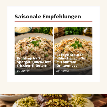
Saisonale Empfehlungen
Saftige Kräuter-
Frühlingshafte
Hähnchenspieße
Spargel-Quiche mit
mit buntem
frischen Kräutern
Grillgemüse
By
Admin
By
Admin