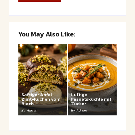
You May Also Like:
Saftiger Apfel-
Luftige
Zimt-Kuchen vom
Fasnetsküchle mit
Blech
Zucker
By
Admin
By
Admin