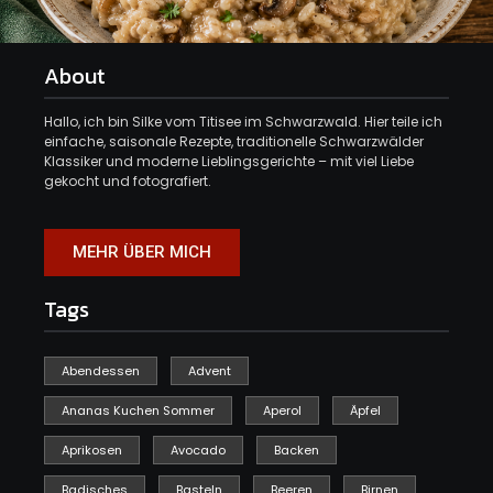
About
Hallo, ich bin Silke vom Titisee im Schwarzwald. Hier teile ich
einfache, saisonale Rezepte, traditionelle Schwarzwälder
Klassiker und moderne Lieblingsgerichte – mit viel Liebe
gekocht und fotografiert.
MEHR ÜBER MICH
Tags
Abendessen
Advent
Ananas Kuchen Sommer
Aperol
Äpfel
Aprikosen
Avocado
Backen
Badisches
Basteln
Beeren
Birnen