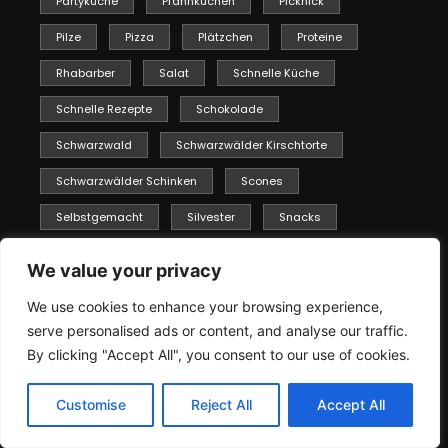
Partyküche
Pfannkuchen
Picknick
Pilze
Pizza
Plätzchen
Proteine
Rhabarber
Salat
Schnelle Küche
Schnelle Rezepte
Schokolade
Schwarzwald
Schwarzwälder Kirschtorte
Schwarzwälder Schinken
Scones
Selbstgemacht
Silvester
Snacks
Sommer
Soulfood
Spaghetti
We value your privacy
Spargel
Super Food
Suppe
Sushi
We use cookies to enhance your browsing experience,
Süßes
Süßes Mittagessen
Tapas
serve personalised ads or content, and analyse our traffic.
By clicking "Accept All", you consent to our use of cookies.
Tarte
Törtchen
Torte
Urlaub
Urlaubsküche
Valentinstag
Vegan
Customise
Reject All
Accept All
Vegetarisch
Vollwertküche
Vorspeise