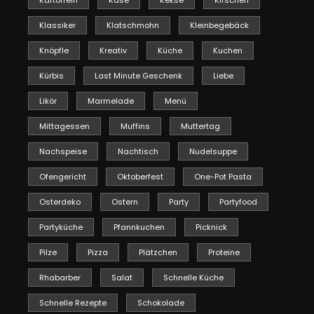
Klassiker
Klatschmohn
Kleinbegebäck
Knöpfle
Kreativ
Küche
Kuchen
Kürbis
Last Minute Geschenk
Liebe
Likör
Marmelade
Menü
Mittagessen
Muffins
Muttertag
Nachspeise
Nachtisch
Nudelsuppe
Ofengericht
Oktoberfest
One-Pot Pasta
Osterdeko
Ostern
Party
Partyfood
Partyküche
Pfannkuchen
Picknick
Pilze
Pizza
Plätzchen
Proteine
Rhabarber
Salat
Schnelle Küche
Schnelle Rezepte
Schokolade