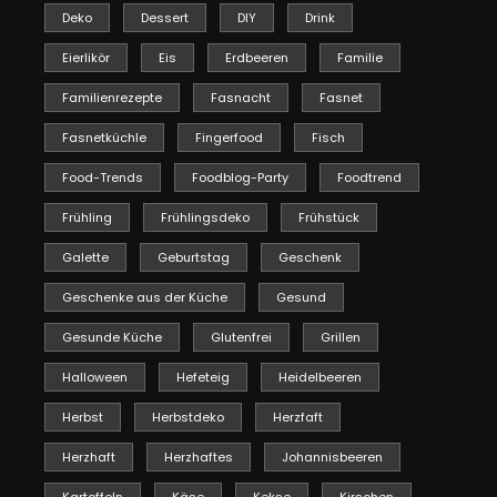
Deko
Dessert
DIY
Drink
Eierlikör
Eis
Erdbeeren
Familie
Familienrezepte
Fasnacht
Fasnet
Fasnetküchle
Fingerfood
Fisch
Food-Trends
Foodblog-Party
Foodtrend
Frühling
Frühlingsdeko
Frühstück
Galette
Geburtstag
Geschenk
Geschenke aus der Küche
Gesund
Gesunde Küche
Glutenfrei
Grillen
Halloween
Hefeteig
Heidelbeeren
Herbst
Herbstdeko
Herzfaft
Herzhaft
Herzhaftes
Johannisbeeren
Kartoffeln
Käse
Kekse
Kirschen