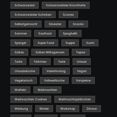
Schwarzwald
Schwarzwälder Kirschtorte
Schwarzwälder Schinken
Scones
Selbstgemacht
Silvester
Snacks
Sommer
Soulfood
Spaghetti
Spargel
Super Food
Suppe
Sushi
Süßes
Süßes Mittagessen
Tapas
Tarte
Törtchen
Torte
Urlaub
Urlaubsküche
Valentinstag
Vegan
Vegetarisch
Vollwertküche
Vorspeise
Waffeln
Weihnachten
Weihnachten Cookies
Weihnachtsplätzchen
Werbung
Winter
Workshop
Zitrone