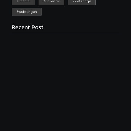
Zucchini
Zuckerfrei
Zwetschge
Zwetschgen
Recent Post
Saftiger Apfel-Zimt-Kuchen vom Blech
June 19, 2026