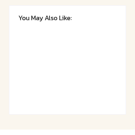
You May Also Like:
Saftiger Apfel-
Luftige
Zimt-Kuchen vom
Fasnetsküchle mit
Blech
Zucker
By
Admin
By
Admin