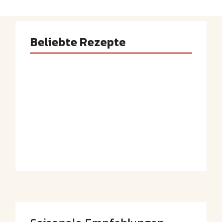
Beliebte Rezepte
Saftiger Apfel-
Luftige
Zimt-Kuchen vom
Fasnetsküchle mit
Blech
Zucker
By
Admin
By
Admin