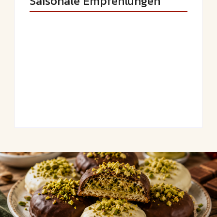
Saisonale Empfehlungen
Saftige Kräuter-
Frühlingshafte
Hähnchenspieße
Spargel-Quiche mit
mit buntem
frischen Kräutern
Grillgemüse
By
Admin
By
Admin