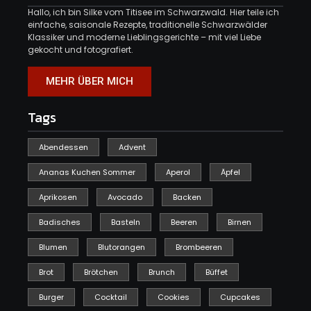
Hallo, ich bin Silke vom Titisee im Schwarzwald. Hier teile ich
einfache, saisonale Rezepte, traditionelle Schwarzwälder
Klassiker und moderne Lieblingsgerichte – mit viel Liebe
gekocht und fotografiert.
MEHR ÜBER MICH
Tags
Abendessen
Advent
Ananas Kuchen Sommer
Aperol
Äpfel
Aprikosen
Avocado
Backen
Badisches
Basteln
Beeren
Birnen
Blumen
Blutorangen
Brombeeren
Brot
Brötchen
Brunch
Büffet
Burger
Cocktail
Cookies
Cupcakes