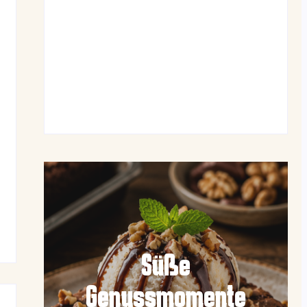
Luftige Fasnetsküchle mit Zucker
June 19, 2026
Frühlingshafte Spargel-Quiche mit
frischen Kräutern
June 19, 2026
Süße
Genussmomente