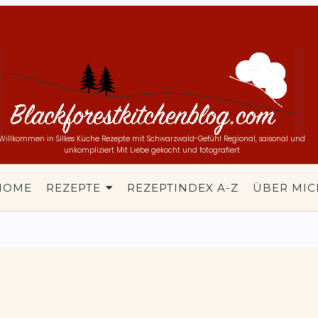
Willkommen in Silkes Küche
Rezepte mit Schwarzwald-Gefühl
Regional, saisonal und
unkompliziert
Mit Liebe gekocht und fotografiert
HOME
REZEPTE
REZEPTINDEX A-Z
ÜBER MIC