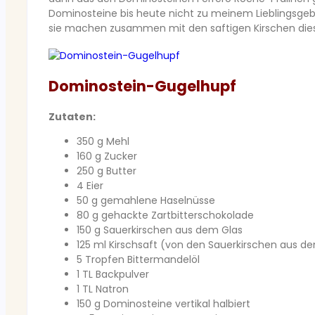
Dominosteine bis heute nicht zu meinem Lieblingsgebäc
sie machen zusammen mit den saftigen Kirschen di
Dominostein-Gugelhupf
Zutaten:
350 g Mehl
160 g Zucker
250 g Butter
4 Eier
50 g gemahlene Haselnüsse
80 g gehackte Zartbitterschokolade
150 g Sauerkirschen aus dem Glas
125 ml Kirschsaft (von den Sauerkirschen aus d
5 Tropfen Bittermandelöl
1 TL Backpulver
1 TL Natron
150 g Dominosteine vertikal halbiert