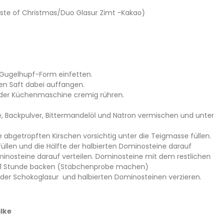
Taste of Christmas/Duo Glasur Zimt -Kakao)
 Gugelhupf-Form einfetten.
en Saft dabei auffangen.
 der Küchenmaschine cremig rühren.
e, Backpulver, Bittermandelöl und Natron vermischen und unter
 abgetropften Kirschen vorsichtig unter die Teigmasse füllen.
llen und die Hälfte der halbierten Dominosteine darauf
minosteine darauf verteilen. Dominosteine mit dem restlichen
. 1 Stunde backen (Stäbchenprobe machen)
 der Schokoglasur und halbierten Dominosteinen verzieren.
ilke