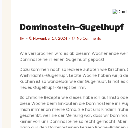
Dominostein-Gugelhupf
November 17, 2024
No Comments
By
Wie versprochen wird es ab diesem Wochenende weihn
Dominosteine in einen Gugelhupf gepackt.
Dazu kommen noch so leckere Zutaten wie Kirschen, S
Weihnachts-Gugelhupf. Letzte Woche haben wir ja den
Kuchen ist so wandelbar wie der Gugelhupf. Er hat es a
neues Gugelhupf-Rezept bei mir.
So ähnliche Rezepte wie dieses habe ich auf Insta ode
diese Woche beim Einkaufen die Dominosteine ins Auge
mich immer an meine Oma. Sie hat uns Kindern früh
geschenkt, weil sie der Meinung war, dass wir Dominoste
keiner von uns Dominosteine so recht gemocht. Aber d
dann aus den Dominosteinen Ferrero Roche-Pralinen 