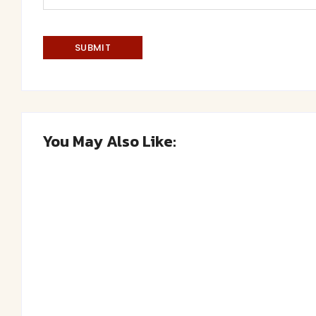
You May Also Like:
Saftiger Apfel-Zimt-Kuchen vom Blech
By
Admin
-
June 19, 2026