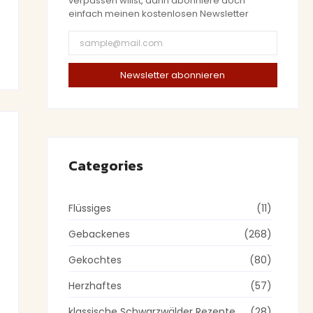
verpassen willst, dann abonniere doch
einfach meinen kostenlosen Newsletter
Newsletter abonnieren
Categories
Flüssiges
(11)
Gebackenes
(268)
Gekochtes
(80)
Herzhaftes
(57)
klassische Schwarzwälder Rezepte
(28)