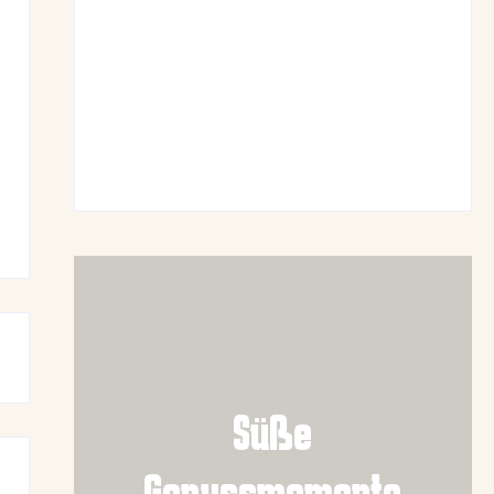
Luftige Fasnetsküchle mit Zucker
June 19, 2026
Frühlingshafte Spargel-Quiche mit
frischen Kräutern
June 19, 2026
Süße
Genussmomente