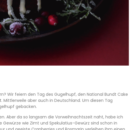
rn? Wir feiern den Tag des Gugelhupf, den National Bundt Cake
t. Mittlerweile aber auch in Deutschland. Um diesen Tag
ugelhupf gebacken.
en. Aber da so langsam die Vorweihnachtszeit naht, habe ich
e Gewürze wie Zimt und Spekulatius-Gewürz sind schon in
 und geeiste Cranberries und Rosmarin verleihen ihm einen