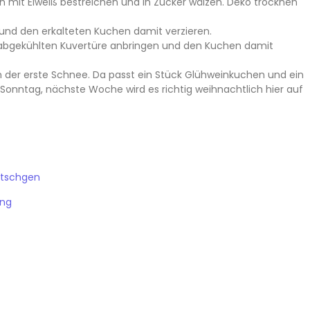
n mit Eiweiß bestreichen und in Zucker wälzen. Deko trocknen
nd den erkalteten Kuchen damit verzieren.
bgekühlten Kuvertüre anbringen und den Kuchen damit
 der erste Schnee. Da passt ein Stück Glühweinkuchen und ein
onntag, nächste Woche wird es richtig weihnachtlich hier auf
etschgen
ung