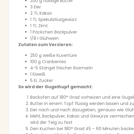
200 g flüssige Butter
3 Eier
2 TL Kakao
1 TL Spekulatiusgewürz
1 TL Zimt
1 Päckchen Backpulver
1/8 l Glühwein
Zutaten zum Verzieren:
250 g weiße Kuvertüre
100 g Cranberries
4-5 Stängel frischer Rosmarin
1 Eiweiß
5 EL Zucker
So wird der Gugelhupf gemacht:
Backofen auf 180° Grad vorheizen und eine Guge
Butter in einem Topf flüssig werden lassen und
Eier nach und nach dazugeben, genauso wie Glüh
Mehl, Backpulver, Kakao und Gewürze vermischen u
wird der Teig zu fest
Den Kuchen bei 180° Grad 45 – 60 Minuten backen.