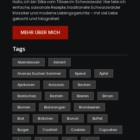
Hallo, ich bin Silke vom Titisee im Schwarzwald. Hier teile ich
einfache, saisonale Rezepte, traditionelle Schwarzwälder
Klassiker und moderne Lieblingsgerichte – mit viel Liebe
gekocht und fotografiert.
MEHR ÜBER MICH
Tags
Abendessen
Advent
Ananas Kuchen Sommer
Aperol
Äpfel
Aprikosen
Avocado
Backen
Badisches
Basteln
Beeren
Birnen
Blumen
Blutorangen
Brombeeren
Brot
Brötchen
Brunch
Büffet
Burger
Cocktail
Cookies
Cupcakes