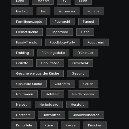
Deko
Dessert
DIY
Drink
Eierlikör
Eis
Erdbeeren
Familie
Familienrezepte
Fasnacht
Fasnet
Fasnetküchle
Fingerfood
Fisch
Food-Trends
Foodblog-Party
Foodtrend
Frühling
Frühlingsdeko
Frühstück
Galette
Geburtstag
Geschenk
Geschenke aus der Küche
Gesund
Gesunde Küche
Glutenfrei
Grillen
Halloween
Hefeteig
Heidelbeeren
Herbst
Herbstdeko
Herzfaft
Herzhaft
Herzhaftes
Johannisbeeren
Kartoffeln
Käse
Kekse
Kirschen