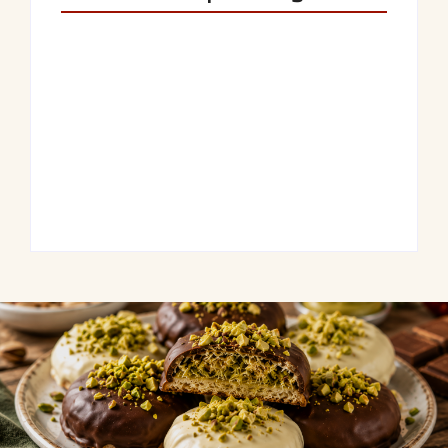
Saftige Kräuter-
Frühlingshafte
Hähnchenspieße
Spargel-Quiche mit
mit buntem
frischen Kräutern
Grillgemüse
By
Admin
By
Admin