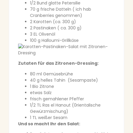
1/2 Bund glatte Petersilie
70 g frische Datteln ( ich hab
Cranberries genommen)
2 Karotten (ca. 300 g)
2 Pastinaken ( ca. 300 g)
3 EL Olivenöl
100 g Halloumi-Grillkäse
Zutaten für das Zitronen-Dressing:
80 ml Gemüsebrühe
40 g helles Tahin (Sesampaste)
1 Bio Zitrone
etwas Salz
frisch gemahlener Pfeffer
1/2 TL Ras el Hanout (0rientalische
Gewürzmischung)
1 TL weißer Sesam
Und so macht Ihr den Salat: