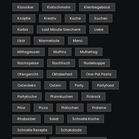
Klassiker
Klatschmohn
Kleinbegebäck
Knöpfle
Kreativ
Küche
Kuchen
Kürbis
Last Minute Geschenk
Liebe
Likör
Marmelade
Menü
Mittagessen
Muffins
Muttertag
Nachspeise
Nachtisch
Nudelsuppe
Ofengericht
Oktoberfest
One-Pot Pasta
Osterdeko
Ostern
Party
Partyfood
Partyküche
Pfannkuchen
Picknick
Pilze
Pizza
Plätzchen
Proteine
Rhabarber
Salat
Schnelle Küche
Schnelle Rezepte
Schokolade