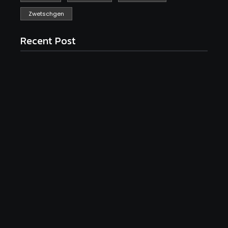
Zwetschgen
Recent Post
Saftiger Apfel-Zimt-Kuchen vom Blech
June 19, 2026
Luftige Fasnetsküchle mit Zucker