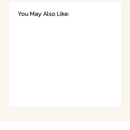
You May Also Like:
Saftiger Apfel-
Luftige
Zimt-Kuchen vom
Fasnetsküchle mit
Blech
Zucker
By
Admin
By
Admin