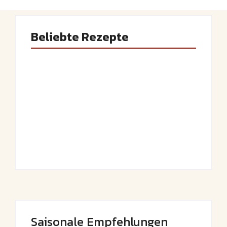
Beliebte Rezepte
Saftiger Apfel-
Luftige
Zimt-Kuchen vom
Fasnetsküchle mit
Blech
Zucker
By
Admin
By
Admin
Saisonale Empfehlungen