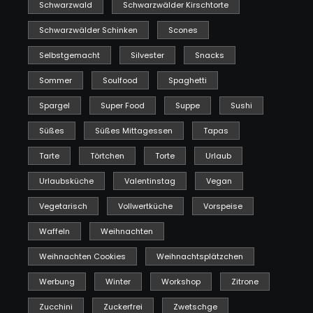
Schwarzwald
Schwarzwälder Kirschtorte
Schwarzwälder Schinken
Scones
Selbstgemacht
Silvester
Snacks
Sommer
Soulfood
Spaghetti
Spargel
Super Food
Suppe
Sushi
Süßes
Süßes Mittagessen
Tapas
Tarte
Törtchen
Torte
Urlaub
Urlaubsküche
Valentinstag
Vegan
Vegetarisch
Vollwertküche
Vorspeise
Waffeln
Weihnachten
Weihnachten Cookies
Weihnachtsplätzchen
Werbung
Winter
Workshop
Zitrone
Zucchini
Zuckerfrei
Zwetschge