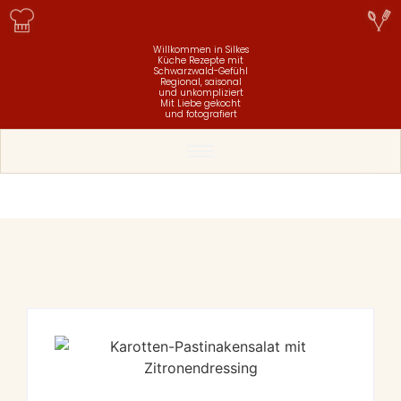
Willkommen in Silkes
Küche
Rezepte mit
Schwarzwald-Gefühl
Regional, saisonal
und unkompliziert
Mit Liebe gekocht
und fotografiert