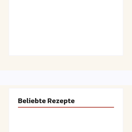
By
Admin
Beliebte Rezepte
Saftiger Apfel-Zimt-Kuchen vom Blech
By
Admin