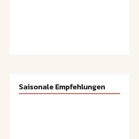
Luftige Fasnetsküchle mit Zucker
By
Admin
Saisonale Empfehlungen
Frühlingshafte Spargel-Quiche mit
frischen Kräutern
By
Admin
Saftige Kräuter-Hähnchenspieße mit