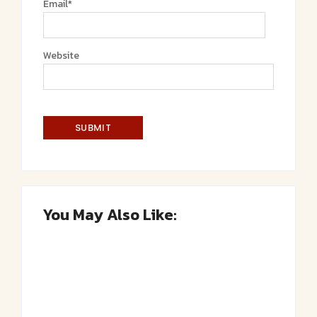
Email
*
Website
You May Also Like:
Saftiger Apfel-Zimt-Kuchen vom Blech
By
Admin
Luftige Fasnetsküchle mit Zucker