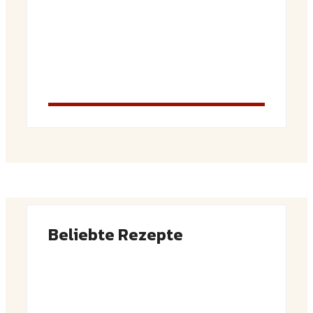
By
Admin
Beliebte Rezepte
Saftiger Apfel-Zimt-Kuchen vom Blech
By
Admin