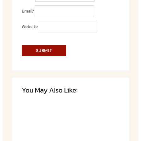
Email
*
Website
You May Also Like:
Saftiger Apfel-Zimt-Kuchen vom Blech
By
Admin
Luftige Fasnetsküchle mit Zucker