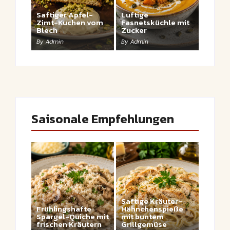
Saftiger Apfel-
Luftige
Zimt-Kuchen vom
Fasnetsküchle mit
Blech
Zucker
By
Admin
By
Admin
Saisonale Empfehlungen
Saftige Kräuter-
Frühlingshafte
Hähnchenspieße
Spargel-Quiche mit
mit buntem
frischen Kräutern
Grillgemüse