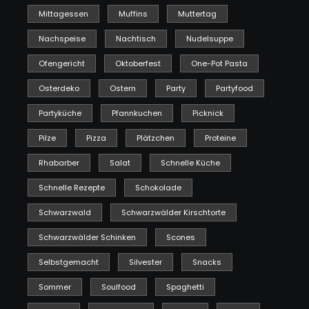
Mittagessen
Muffins
Muttertag
Nachspeise
Nachtisch
Nudelsuppe
Ofengericht
Oktoberfest
One-Pot Pasta
Osterdeko
Ostern
Party
Partyfood
Partyküche
Pfannkuchen
Picknick
Pilze
Pizza
Plätzchen
Proteine
Rhabarber
Salat
Schnelle Küche
Schnelle Rezepte
Schokolade
Schwarzwald
Schwarzwälder Kirschtorte
Schwarzwälder Schinken
Scones
Selbstgemacht
Silvester
Snacks
Sommer
Soulfood
Spaghetti