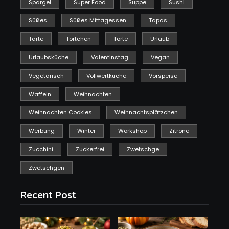
Spargel
Super Food
Suppe
Sushi
Süßes
Süßes Mittagessen
Tapas
Tarte
Törtchen
Torte
Urlaub
Urlaubsküche
Valentinstag
Vegan
Vegetarisch
Vollwertküche
Vorspeise
Waffeln
Weihnachten
Weihnachten Cookies
Weihnachtsplätzchen
Werbung
Winter
Workshop
Zitrone
Zucchini
Zuckerfrei
Zwetschge
Zwetschgen
Recent Post