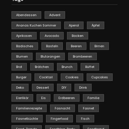
Abendessen
Advent
Ananas Kuchen Sommer
Aperol
Äpfel
Aprikosen
Avocado
Backen
Badisches
Basteln
Beeren
Birnen
Blumen
Blutorangen
Brombeeren
Brot
Brötchen
Brunch
Büffet
Burger
Cocktail
Cookies
Cupcakes
Deko
Dessert
DIY
Drink
Eierlikör
Eis
Erdbeeren
Familie
Familienrezepte
Fasnacht
Fasnet
Fasnetküchle
Fingerfood
Fisch