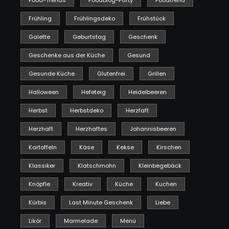
Food-Trends
Foodblog-Party
Foodtrend
Frühling
Frühlingsdeko
Frühstück
Galette
Geburtstag
Geschenk
Geschenke aus der Küche
Gesund
Gesunde Küche
Glutenfrei
Grillen
Halloween
Hefeteig
Heidelbeeren
Herbst
Herbstdeko
Herzfaft
Herzhaft
Herzhaftes
Johannisbeeren
Kartoffeln
Käse
Kekse
Kirschen
Klassiker
Klatschmohn
Kleinbegebäck
Knöpfle
Kreativ
Küche
Kuchen
Kürbis
Last Minute Geschenk
Liebe
Likör
Marmelade
Menü