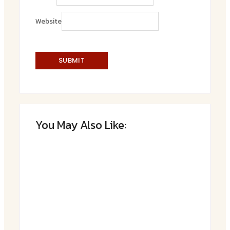
Website
You May Also Like:
Saftiger Apfel-Zimt-Kuchen vom Blech
By
Admin
Luftige Fasnetsküchle mit Zucker
By
Admin