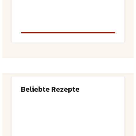
Beliebte Rezepte
Saftiger Apfel-Zimt-Kuchen vom Blech
By
Admin
Luftige Fasnetsküchle mit Zucker