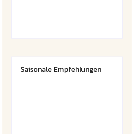
By
Admin
Saisonale Empfehlungen
Frühlingshafte Spargel-Quiche mit
frischen Kräutern
By
Admin
Saftige Kräuter-Hähnchenspieße mit
buntem Grillgemüse
By
Admin