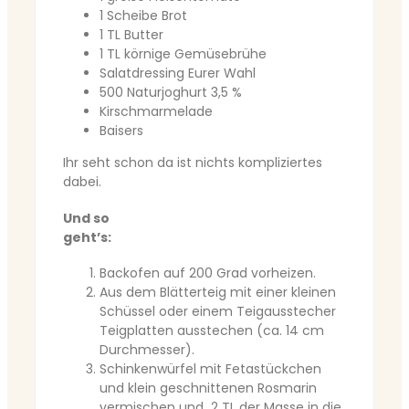
1 Scheibe Brot
1 TL Butter
1 TL körnige Gemüsebrühe
Salatdressing Eurer Wahl
500 Naturjoghurt 3,5 %
Kirschmarmelade
Baisers
Ihr seht schon da ist nichts kompliziertes
dabei.
Und so
geht’s
Backofen auf 200 Grad vorheizen.
Aus dem Blätterteig mit einer kleinen
Schüssel oder einem Teigausstecher
Teigplatten ausstechen (ca. 14 cm
Durchmesser).
Schinkenwürfel mit Fetastückchen
und klein geschnittenen Rosmarin
vermischen und 2 TL der Masse in die