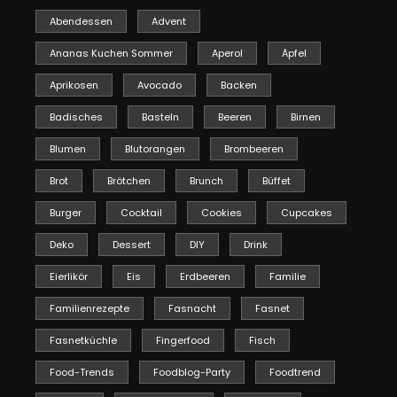
Abendessen
Advent
Ananas Kuchen Sommer
Aperol
Äpfel
Aprikosen
Avocado
Backen
Badisches
Basteln
Beeren
Birnen
Blumen
Blutorangen
Brombeeren
Brot
Brötchen
Brunch
Büffet
Burger
Cocktail
Cookies
Cupcakes
Deko
Dessert
DIY
Drink
Eierlikör
Eis
Erdbeeren
Familie
Familienrezepte
Fasnacht
Fasnet
Fasnetküchle
Fingerfood
Fisch
Food-Trends
Foodblog-Party
Foodtrend