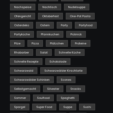
Nachspeise
Nachtisch
Nudelsuppe
Ofengericht
Oktoberfest
One-Pot Pasta
Osterdeko
Ostern
Party
Partyfood
Partyküche
Pfannkuchen
Picknick
Pilze
Pizza
Plätzchen
Proteine
Rhabarber
Salat
Schnelle Küche
Schnelle Rezepte
Schokolade
Schwarzwald
Schwarzwälder Kirschtorte
Schwarzwälder Schinken
Scones
Selbstgemacht
Silvester
Snacks
Sommer
Soulfood
Spaghetti
Spargel
Super Food
Suppe
Sushi