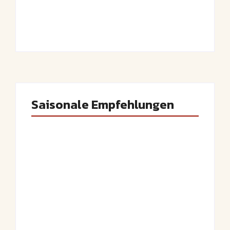
Saftiger Apfel-
Luftige
Zimt-Kuchen vom
Fasnetsküchle mit
Blech
Zucker
By
Admin
By
Admin
Saisonale Empfehlungen
Saftige Kräuter-
Frühlingshafte
Hähnchenspieße
Spargel-Quiche mit
mit buntem
frischen Kräutern
Grillgemüse
By
Admin
By
Admin