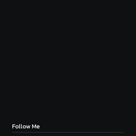
Luftige Fasnetsküchle mit Zucker
June 19, 2026
Frühlingshafte Spargel-Quiche mit frischen
Kräutern
June 19, 2026
Follow Me