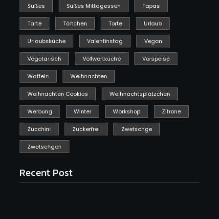
Süßes
Süßes Mittagessen
Tapas
Tarte
Törtchen
Torte
Urlaub
Urlaubsküche
Valentinstag
Vegan
Vegetarisch
Vollwertküche
Vorspeise
Waffeln
Weihnachten
Weihnachten Cookies
Weihnachtsplätzchen
Werbung
Winter
Workshop
Zitrone
Zucchini
Zuckerfrei
Zwetschge
Zwetschgen
Recent Post