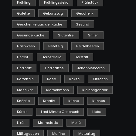
Frühling
Frühlingsdeko
Frühstück
Galette
Geburtstag
Geschenk
Geschenke aus der Küche
Gesund
Gesunde Küche
Glutenfrei
Grillen
Halloween
Hefeteig
Heidelbeeren
Herbst
Herbstdeko
Herzfaft
Herzhaft
Herzhaftes
Johannisbeeren
Kartoffeln
Käse
Kekse
Kirschen
Klassiker
Klatschmohn
Kleinbegebäck
Knöpfle
Kreativ
Küche
Kuchen
Kürbis
Last Minute Geschenk
Liebe
Likör
Marmelade
Menü
Mittagessen
Muffins
Muttertag