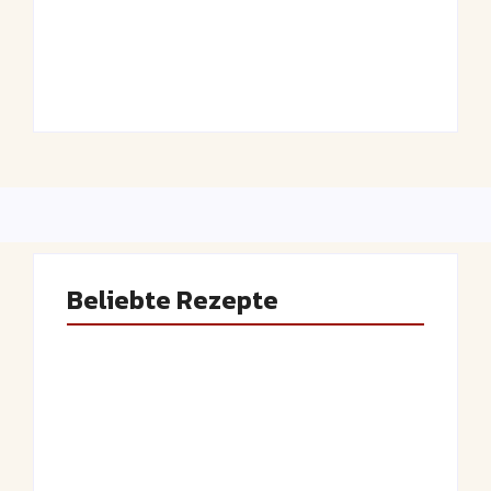
Saftiger Apfel-
Luftige
Zimt-Kuchen vom
Fasnetsküchle mit
Blech
Zucker
By
Admin
By
Admin
Beliebte Rezepte