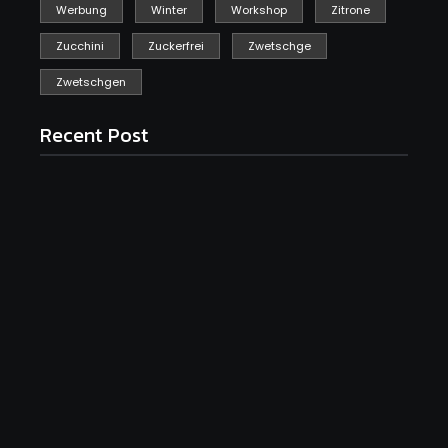
Werbung
Winter
Workshop
Zitrone
Zucchini
Zuckerfrei
Zwetschge
Zwetschgen
Recent Post
Saftiger Apfel-Zimt-Kuchen vom Blech
June 19, 2026