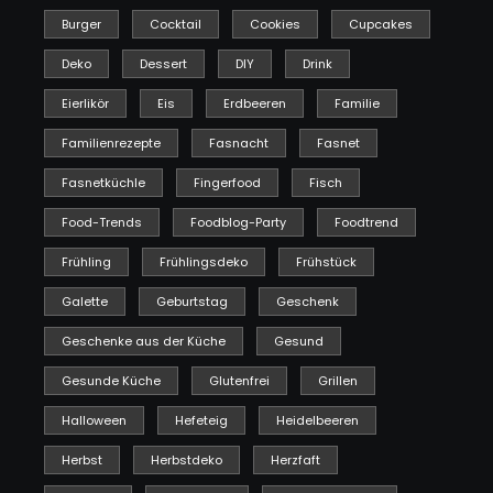
Burger
Cocktail
Cookies
Cupcakes
Deko
Dessert
DIY
Drink
Eierlikör
Eis
Erdbeeren
Familie
Familienrezepte
Fasnacht
Fasnet
Fasnetküchle
Fingerfood
Fisch
Food-Trends
Foodblog-Party
Foodtrend
Frühling
Frühlingsdeko
Frühstück
Galette
Geburtstag
Geschenk
Geschenke aus der Küche
Gesund
Gesunde Küche
Glutenfrei
Grillen
Halloween
Hefeteig
Heidelbeeren
Herbst
Herbstdeko
Herzfaft