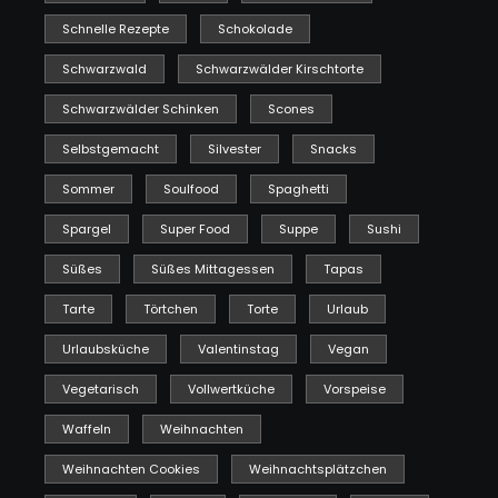
Schnelle Rezepte
Schokolade
Schwarzwald
Schwarzwälder Kirschtorte
Schwarzwälder Schinken
Scones
Selbstgemacht
Silvester
Snacks
Sommer
Soulfood
Spaghetti
Spargel
Super Food
Suppe
Sushi
Süßes
Süßes Mittagessen
Tapas
Tarte
Törtchen
Torte
Urlaub
Urlaubsküche
Valentinstag
Vegan
Vegetarisch
Vollwertküche
Vorspeise
Waffeln
Weihnachten
Weihnachten Cookies
Weihnachtsplätzchen