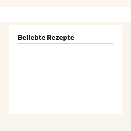
Beliebte Rezepte
Saftiger Apfel-
Luftige
Zimt-Kuchen vom
Fasnetsküchle mit
Blech
Zucker
By
Admin
By
Admin