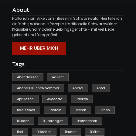
About
Hallo, ich bin Silke vom Titisee im Schwarzwald. Hier teile ich
einfache, saisonale Rezepte, traditionelle Schwarzwälder
Klassiker und moderne Lieblingsgerichte – mit viel Liebe
gekocht und fotografiert.
MEHR ÜBER MICH
Tags
Abendessen
Advent
Ananas Kuchen Sommer
Aperol
Äpfel
Aprikosen
Avocado
Backen
Badisches
Basteln
Beeren
Birnen
Blumen
Blutorangen
Brombeeren
Brot
Brötchen
Brunch
Büffet