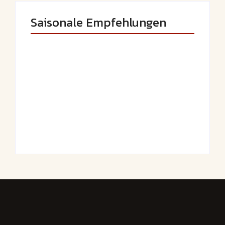
Saisonale Empfehlungen
Saftige Kräuter-
Frühlingshafte
Hähnchenspieße
Spargel-Quiche mit
mit buntem
frischen Kräutern
Grillgemüse
By
Admin
By
Admin