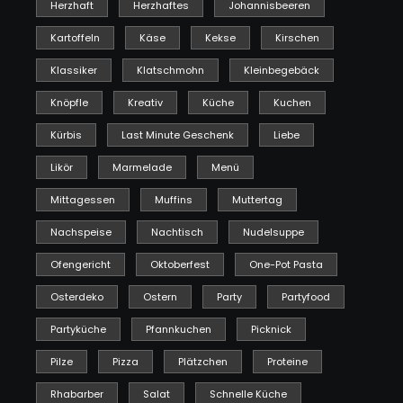
Herzhaft
Herzhaftes
Johannisbeeren
Kartoffeln
Käse
Kekse
Kirschen
Klassiker
Klatschmohn
Kleinbegebäck
Knöpfle
Kreativ
Küche
Kuchen
Kürbis
Last Minute Geschenk
Liebe
Likör
Marmelade
Menü
Mittagessen
Muffins
Muttertag
Nachspeise
Nachtisch
Nudelsuppe
Ofengericht
Oktoberfest
One-Pot Pasta
Osterdeko
Ostern
Party
Partyfood
Partyküche
Pfannkuchen
Picknick
Pilze
Pizza
Plätzchen
Proteine
Rhabarber
Salat
Schnelle Küche