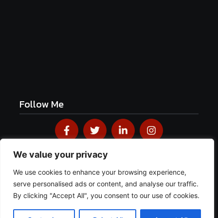
Luftige Fasnetsküchle mit Zucker
June 19, 2026
Frühlingshafte Spargel-Quiche mit frischen
Kräutern
June 19, 2026
Follow Me
We value your privacy
We use cookies to enhance your browsing experience,
© 2026
Blackforestkitchenblog
· Mit Liebe im Schwarzwald
serve personalised ads or content, and analyse our traffic.
gemacht · Alle Rechte vorbehalten.
Impressum
·
Datenschutz
·
AGB
By clicking "Accept All", you consent to our use of cookies.
Designed & Developed by
Webcrazier