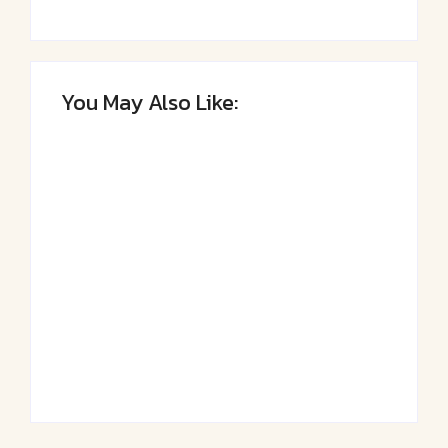
You May Also Like:
Saftiger Apfel-
Luftige
Zimt-Kuchen vom
Fasnetsküchle mit
Blech
Zucker
By
Admin
By
Admin