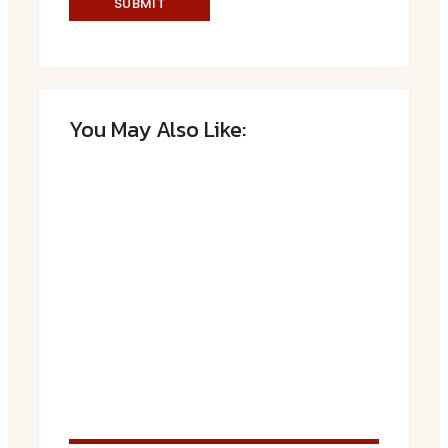
You May Also Like:
Saftiger Apfel-Zimt-Kuchen vom Blech
By
Admin
Luftige Fasnetsküchle mit Zucker
By
Admin