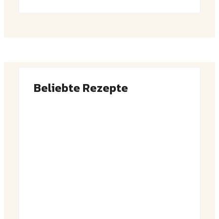
Beliebte Rezepte
Saftiger Apfel-Zimt-Kuchen vom Blech
By
Admin
Luftige Fasnetsküchle mit Zucker
By
Admin