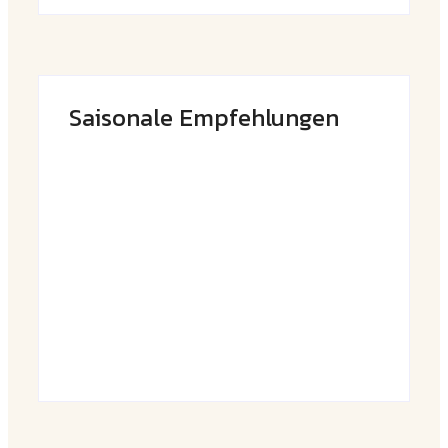
Saisonale Empfehlungen
Frühlingshafte Spargel-Quiche mit
frischen Kräutern
By
Admin
Saftige Kräuter-Hähnchenspieße mit
buntem Grillgemüse
By
Admin