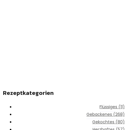
REZEPTE ENTDECKEN
Linkedin-in
Rezeptkategorien
Flüssiges
(11)
Gebackenes
(268)
Gekochtes
(80)
Herzhaftes
(57)