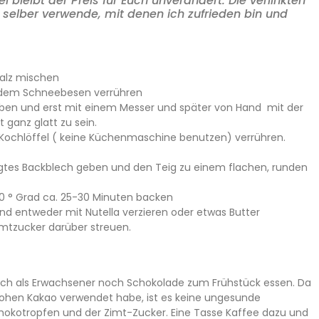
 bleibt der Preis für Euch unverändert. Die verlinkten
h selber verwende, mit denen ich zufrieden bin und
Salz mischen
it dem Schneebesen verrühren
eben und erst mit einem Messer und später von Hand mit der
 ganz glatt zu sein.
Kochlöffel ( keine Küchenmaschine benutzen) verrühren.
egtes Backblech geben und den Teig zu einem flachen, runden
0 ° Grad ca. 25-30 Minuten backen
d entweder mit Nutella verzieren oder etwas Butter
mtzucker darüber streuen.
ch als Erwachsener noch Schokolade zum Frühstück essen. Da
 rohen Kakao verwendet habe, ist es keine ungesunde
chokotropfen und der Zimt-Zucker. Eine Tasse Kaffee dazu und