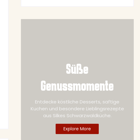
Süße
Genussmomente
Entdecke köstliche Desserts, saftige
Kuchen und besondere Lieblingsrezepte
aus Silkes Schwarzwaldküche.
Explore More