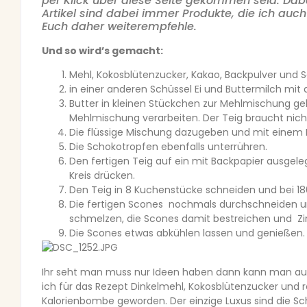
per Klick über diese Seite gekommen seid. Dabei
Artikel sind dabei immer Produkte, die ich auc
Euch daher weiterempfehle.
Und so wird’s gemacht:
Mehl, Kokosblütenzucker, Kakao, Backpulver und 
in einer anderen Schüssel Ei und Buttermilch m
Butter in kleinen Stückchen zur Mehlmischung g
Mehlmischung verarbeiten. Der Teig braucht nicht
Die flüssige Mischung dazugeben und mit einem 
Die Schokotropfen ebenfalls unterrühren.
Den fertigen Teig auf ein mit Backpapier ausgel
Kreis drücken.
Den Teig in 8 Kuchenstücke schneiden und bei 18
Die fertigen Scones nochmals durchschneiden un
schmelzen, die Scones damit bestreichen und Zi
Die Scones etwas abkühlen lassen und genießen.
Ihr seht man muss nur Ideen haben dann kann man au
ich für das Rezept Dinkelmehl, Kokosblütenzucker und
Kalorienbombe geworden. Der einzige Luxus sind die S