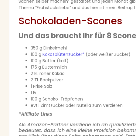
Sachen selber machen” gestartet und jeden Monat gib
Thema “Frühstücksliebe” und das hier ist mein Beitrag fü
Schokoladen-Scones
Und das braucht Ihr für 8 Scone
350 g Dinkelmehl
100 g
Kokosblütenzucker*
(oder weißer Zucker)
100 g Butter (kalt)
175 g Buttermilch
2 EL roher Kakao
2 TL Backpulver
1 Prise Salz
1 Ei
100 g Schoko-Tröpfchen
evtl. Zimtzucker oder Nutella zum Verzieren
*Affiliate Links
Als Amazon-Partner verdiene ich an qualifizier
bedeutet, dass ich eine kleine Provision bekom