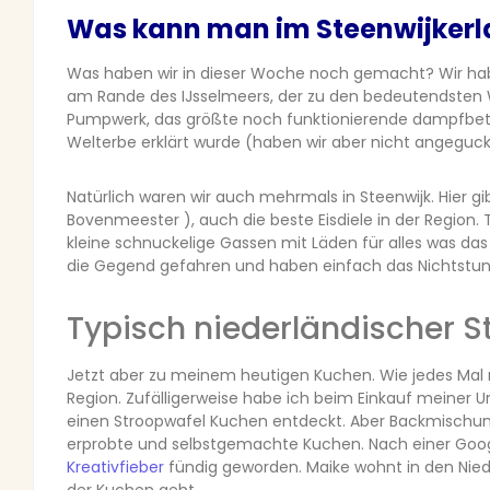
Was kann man im Steenwijker
Was haben wir in dieser Woche noch gemacht? Wir hab
am Rande des IJsselmeers, der zu den bedeutendsten W
Pumpwerk, das größte noch funktionierende dampfbet
Welterbe erklärt wurde (haben wir aber nicht angeguck
Natürlich waren wir auch mehrmals in Steenwijk. Hier gi
Bovenmeester ), auch die beste Eisdiele in der Region. 
kleine schnuckelige Gassen mit Läden für alles was das
die Gegend gefahren und haben einfach das Nichtstu
Typisch niederländischer 
Jetzt aber zu meinem heutigen Kuchen. Wie jedes Mal 
Region. Zufälligerweise habe ich beim Einkauf meiner U
einen Stroopwafel Kuchen entdeckt. Aber Backmischungen
erprobte und selbstgemachte Kuchen. Nach einer Googl
Kreativfieber
fündig geworden. Maike wohnt in den Niede
der Kuchen geht.