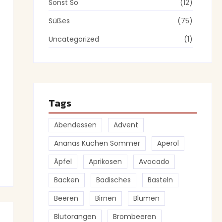
Sonst So
(12)
Süßes
(75)
Uncategorized
(1)
Tags
Abendessen
Advent
Ananas Kuchen Sommer
Aperol
Äpfel
Aprikosen
Avocado
Backen
Badisches
Basteln
Beeren
Birnen
Blumen
Blutorangen
Brombeeren