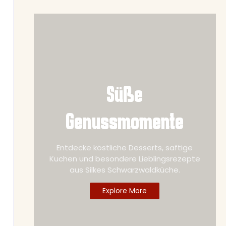
Süße
Genussmomente
Entdecke köstliche Desserts, saftige
Kuchen und besondere Lieblingsrezepte
aus Silkes Schwarzwaldküche.
Explore More