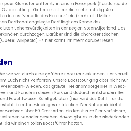
in paar Kilometer entfernt, in einem Ferienpark (Residence de
Overijssel liegt. Giethoorn ist nämlich sehr trubelig. Am
n in das “Venedig des Nordens” ein (mehr als 1 Million
inen Dorfkanal angelegte Dorf liegt am Rande des
oluten Sehenswürdigkeiten in der Region Steenwijkerland. Das
rkanälen durchzogen. Darüber sind die charakteristischen
Quelle: Wikipedia) –> hier könnt Ihr mehr darüber lesen
den
er wie wir, durch eine geführte Bootstour erkunden. Der Vorteil
könnt Euch nicht verfahren. Unsere Bootstour ging aber nicht nur
k Weeribben-Wieden, das größte Tieflandmoorgebiet in West-
 Seen und Kanäle in diesem Park sind dadurch entstanden. Bei
nd Feuchtwiesen Schilfgebieten (hier wird das Schilf für die
teht, konnten wir einiges entdecken. Der Naturpark bietet
er wachsen über 50 Grassorten, ein Kraut zum Bier Verfeinern,
r seltenen Seeadler gesehen, davon gibt es in den Niederlanden
ht, da wir einen tollen Bootsführer hatten.