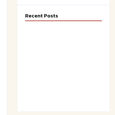
Recent Posts
Saftiger Apfel-Zimt-Kuchen vom Blech
June 19, 2026
Luftige Fasnetsküchle mit Zucker
June 19, 2026
Frühlingshafte Spargel-Quiche mit
frischen Kräutern
June 19, 2026