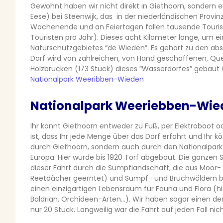
Gewohnt haben wir nicht direkt in Giethoorn, sondern e
Eese) bei Steenwijk, das in der niederländischen Provinz 
Wochenende und an Feiertagen fallen tausende Touriste
Touristen pro Jahr). Dieses acht Kilometer lange, um e
Naturschutzgebietes “de Wieden”. Es gehört zu den abs
Dorf wird von zahlreichen, von Hand geschaffenen, Que
Holzbrücken (173 Stück) dieses “Wasserdorfes” gebaut (
Nationalpark Weeribben-Wieden
Nationalpark Weeriebben-Wie
Ihr könnt Giethoorn entweder zu Fuß, per Elektroboot od
ist, dass Ihr jede Menge über das Dorf erfahrt und Ihr 
durch Giethoorn, sondern auch durch den Nationalpar
Europa. Hier wurde bis 1920 Torf abgebaut. Die ganzen
dieser Fahrt durch die Sumpflandschaft, die aus Moor- u
Reetdächer geerntet) und Sumpf- und Bruchwäldern bes
einen einzigartigen Lebensraum für Fauna und Flora (hi
Baldrian, Orchideen-Arten…). Wir haben sogar einen de
nur 20 Stück. Langweilig war die Fahrt auf jeden Fall nic