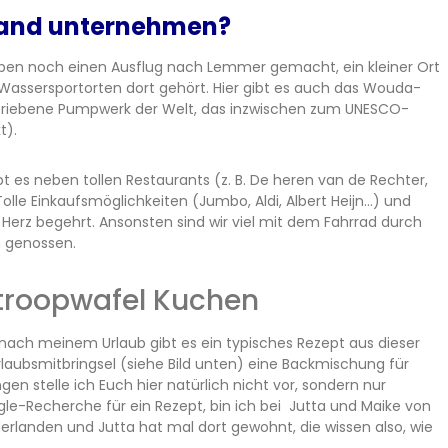
land unternehmen?
en noch einen Ausflug nach Lemmer gemacht, ein kleiner Ort
assersportorten dort gehört. Hier gibt es auch das Wouda-
riebene Pumpwerk der Welt, das inzwischen zum UNESCO-
t).
bt es neben tollen Restaurants (z. B. De heren van de Rechter,
Tolle Einkaufsmöglichkeiten (Jumbo, Aldi, Albert Heijn…) und
 Herz begehrt. Ansonsten sind wir viel mit dem Fahrrad durch
n genossen.
Stroopwafel Kuchen
nach meinem Urlaub gibt es ein typisches Rezept aus dieser
rlaubsmitbringsel (siehe Bild unten) eine Backmischung für
 stelle ich Euch hier natürlich nicht vor, sondern nur
e-Recherche für ein Rezept, bin ich bei Jutta und Maike von
rlanden und Jutta hat mal dort gewohnt, die wissen also, wie