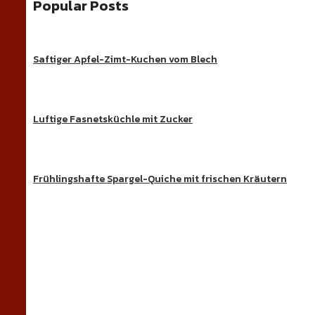
Popular Posts
Saftiger Apfel-Zimt-Kuchen vom Blech
Luftige Fasnetsküchle mit Zucker
Frühlingshafte Spargel-Quiche mit frischen Kräutern
Süße Ge
Entdecke köstliche Kuchen, Desserts und beson
REZEPT