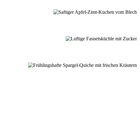
nussmomente
dere Lieblingsrezepte aus meiner Schwarzwaldküche.
E ENTDECKEN