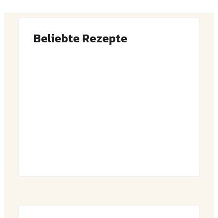
Beliebte Rezepte
Saftiger Apfel-Zimt-Kuchen vom Blech
By
Admin
Luftige Fasnetsküchle mit Zucker
By
Admin