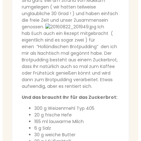
Sind ganz viel am Strand von Makkum
rumgelegen ( wir hatten teilweise
unglaubliche 30 Grad ! ) und haben einfach
die freie Zeit und unser Zusammensein
genossen.
Ich
hab Euch auch ein Rezept mitgebracht (
eigentlich sind es sogar zwei ) für
einen “Holländischen Brotpudding” den ich
mir als Nachtisch mal gegönnt habe. Der
Brotpudding besteht aus einem Zuckerbrot,
dass Ihr natürlich auch so mal zum Kaffee
oder Frühstück genießen könnt und wird
dann zum Brotpudding verarbeitet. Etwas
aufwendig, aber es rentiert sich.
Und das braucht Ihr für das Zuckerbrot:
300 g Weizenmehl Typ 405
20 g frische Hefe
165 ml lauwarme Milch
6 g Salz
30 g weiche Butter