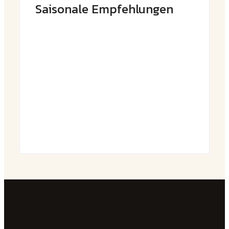
Saisonale Empfehlungen
Frühlingshafte Spargel-Quiche mit
frischen Kräutern
By
Admin
Saftige Kräuter-Hähnchenspieße mit
buntem Grillgemüse
By
Admin