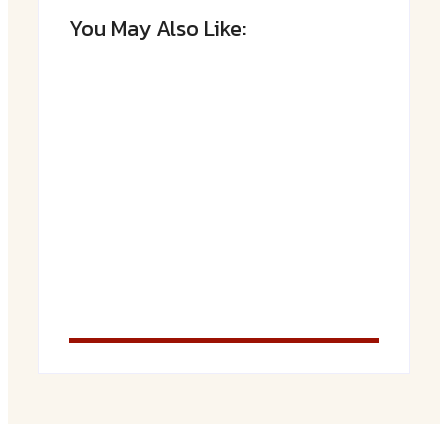
You May Also Like:
Saftiger Apfel-Zimt-Kuchen vom Blech
By
Admin
Luftige Fasnetsküchle mit Zucker
By
Admin