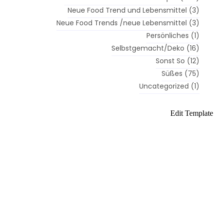
Neue Food Trend und Lebensmittel
(3)
Neue Food Trends /neue Lebensmittel
(3)
Persönliches
(1)
Selbstgemacht/Deko
(16)
Sonst So
(12)
Süßes
(75)
Uncategorized
(1)
es
Herzhaftes
Edit Template
Gebackenes
Gekochtes
Gebackenes