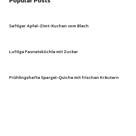
Popular Posts
ftes
Gebackenes
Gekoc
Saftiger Apfel-Zimt-Kuchen vom Blech
Gebackenes
Gebac
Luftige Fasnetsküchle mit Zucker
sche
Neue Food Trend und
Gekoc
rzwälder
Lebensmittel
te
Frühlingshafte Spargel-Quiche mit frischen Kräutern
Gebackenes
Gebac
Gebackenes
Gebac
Entdecke köstliche 
Gebackenes
Gekoc