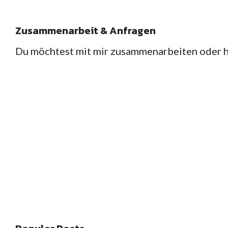
Zusammenarbeit & Anfragen
Du möchtest mit mir zusammenarbeiten oder ha
HOME
REZEPTE
,
Gebackenes
Herzhaftes
Herzha
Gekochtes
Gebac