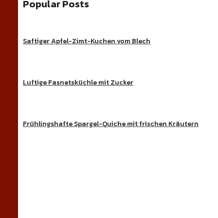
Popular Posts
Saftiger Apfel-Zimt-Kuchen vom Blech
Luftige Fasnetsküchle mit Zucker
Frühlingshafte Spargel-Quiche mit frischen Kräutern
Süße Ge
Entdecke köstliche Kuchen, Desserts und beson
REZEPT