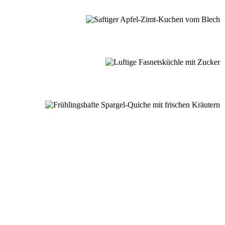
nussmomente
dere Lieblingsrezepte aus meiner Schwarzwaldküche.
E ENTDECKEN