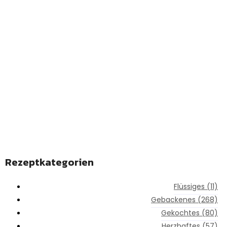
REZEPTE ENTDECKEN
Linkedin-in
Rezeptkategorien
Flüssiges
(11)
Gebackenes
(268)
Gekochtes
(80)
Herzhaftes
(57)