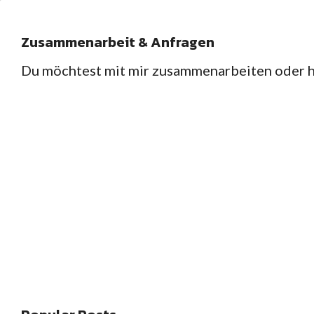
Zusammenarbeit & Anfragen
Du möchtest mit mir zusammenarbeiten oder ha
HOME
REZEPTE
,
Gebackenes
Herzhaftes
Herzha
Gekochtes
Gebac