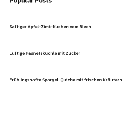
Popular Posts
ftes
Gebackenes
Gekoc
Saftiger Apfel-Zimt-Kuchen vom Blech
Gebackenes
Gebac
Luftige Fasnetsküchle mit Zucker
sche
Neue Food Trend und
Gekoc
rzwälder
Lebensmittel
te
Frühlingshafte Spargel-Quiche mit frischen Kräutern
Gebackenes
Gebac
Gebackenes
Gebac
Entdecke köstliche 
Gebackenes
Gekoc