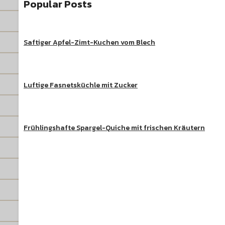
Popular Posts
Saftiger Apfel-Zimt-Kuchen vom Blech
Luftige Fasnetsküchle mit Zucker
Frühlingshafte Spargel-Quiche mit frischen Kräutern
Süße Ge
Entdecke köstliche Kuchen, Desserts und beson
REZEPT