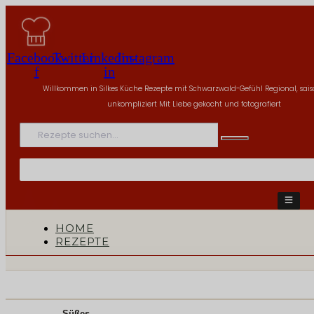
Facebook-
Twitter
Linkedin-
Instagram
f
in
Willkommen in Silkes Küche
Rezepte mit Schwarzwald-Gefühl
Regional, sai
unkompliziert
Mit Liebe gekocht und fotografiert
HOME
REZEPTE
Süßes