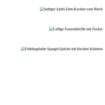
nussmomente
dere Lieblingsrezepte aus meiner Schwarzwaldküche.
E ENTDECKEN