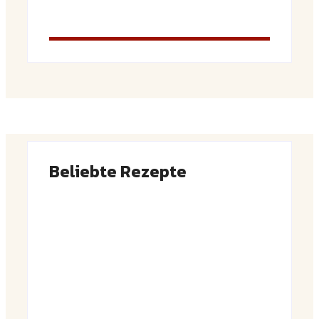
Beliebte Rezepte
Saftiger Apfel-Zimt-Kuchen vom Blech
By
Admin
Luftige Fasnetsküchle mit Zucker
By
Admin