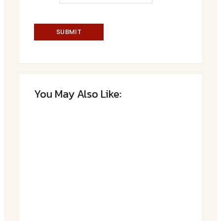
You May Also Like:
Saftiger Apfel-Zimt-Kuchen vom Blech
By
Admin
Luftige Fasnetsküchle mit Zucker
By
Admin