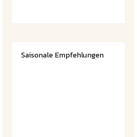
Saisonale Empfehlungen
Frühlingshafte Spargel-Quiche mit
frischen Kräutern
By
Admin
Saftige Kräuter-Hähnchenspieße mit
buntem Grillgemüse
By
Admin