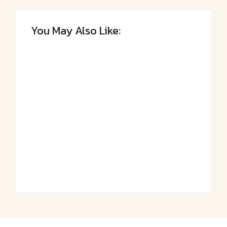
You May Also Like:
Saftiger Apfel-
Luftige
Zimt-Kuchen vom
Fasnetsküchle mit
Blech
Zucker
By
Admin
By
Admin