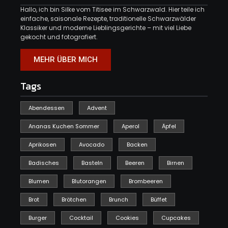
Hallo, ich bin Silke vom Titisee im Schwarzwald. Hier teile ich
einfache, saisonale Rezepte, traditionelle Schwarzwälder
Klassiker und moderne Lieblingsgerichte – mit viel Liebe
gekocht und fotografiert.
MEHR ÜBER MICH
Tags
Abendessen
Advent
Ananas Kuchen Sommer
Aperol
Äpfel
Aprikosen
Avocado
Backen
Badisches
Basteln
Beeren
Birnen
Blumen
Blutorangen
Brombeeren
Brot
Brötchen
Brunch
Büffet
Burger
Cocktail
Cookies
Cupcakes