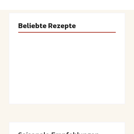
Beliebte Rezepte
Saftiger Apfel-
Luftige
Zimt-Kuchen vom
Fasnetsküchle mit
Blech
Zucker
By
Admin
By
Admin