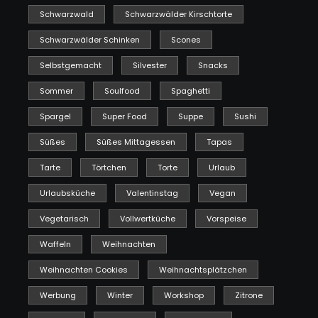
Schwarzwald
Schwarzwälder Kirschtorte
Schwarzwälder Schinken
Scones
Selbstgemacht
Silvester
Snacks
Sommer
Soulfood
Spaghetti
Spargel
Super Food
Suppe
Sushi
Süßes
Süßes Mittagessen
Tapas
Tarte
Törtchen
Torte
Urlaub
Urlaubsküche
Valentinstag
Vegan
Vegetarisch
Vollwertküche
Vorspeise
Waffeln
Weihnachten
Weihnachten Cookies
Weihnachtsplätzchen
Werbung
Winter
Workshop
Zitrone