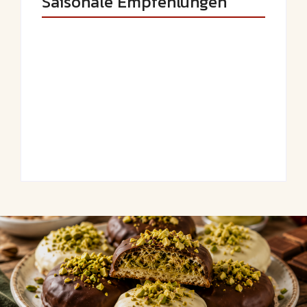
Saisonale Empfehlungen
Saftige Kräuter-
Frühlingshafte
Hähnchenspieße
Spargel-Quiche mit
mit buntem
frischen Kräutern
Grillgemüse
By
Admin
By
Admin