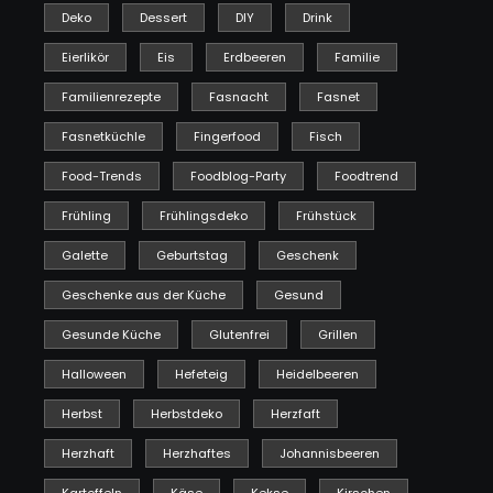
Deko
Dessert
DIY
Drink
Eierlikör
Eis
Erdbeeren
Familie
Familienrezepte
Fasnacht
Fasnet
Fasnetküchle
Fingerfood
Fisch
Food-Trends
Foodblog-Party
Foodtrend
Frühling
Frühlingsdeko
Frühstück
Galette
Geburtstag
Geschenk
Geschenke aus der Küche
Gesund
Gesunde Küche
Glutenfrei
Grillen
Halloween
Hefeteig
Heidelbeeren
Herbst
Herbstdeko
Herzfaft
Herzhaft
Herzhaftes
Johannisbeeren