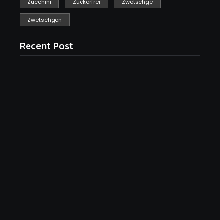
Zucchini
Zuckerfrei
Zwetschge
Zwetschgen
Recent Post
Saftiger Apfel-Zimt-Kuchen vom Blech
June 19, 2026