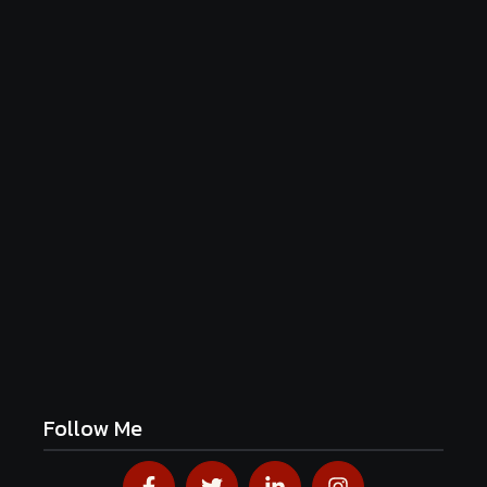
Luftige Fasnetsküchle mit Zucker
June 19, 2026
Frühlingshafte Spargel-Quiche mit frischen
Kräutern
June 19, 2026
Follow Me