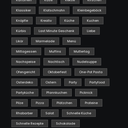
Kartoffeln
Käse
Kekse
Kirschen
Klassiker
Klatschmohn
Kleinbegebäck
Knöpfle
Kreativ
Küche
Kuchen
Kürbis
Last Minute Geschenk
Liebe
Likör
Marmelade
Menü
Mittagessen
Muffins
Muttertag
Nachspeise
Nachtisch
Nudelsuppe
Ofengericht
Oktoberfest
One-Pot Pasta
Osterdeko
Ostern
Party
Partyfood
Partyküche
Pfannkuchen
Picknick
Pilze
Pizza
Plätzchen
Proteine
Rhabarber
Salat
Schnelle Küche
Schnelle Rezepte
Schokolade